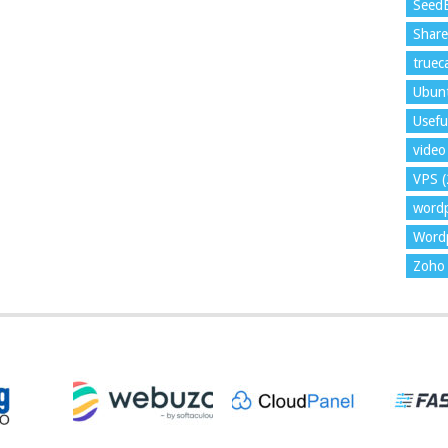
Seed
Shar
trueca
Ubun
Usefu
video 
VPS
(
word
Wordp
Zoho 