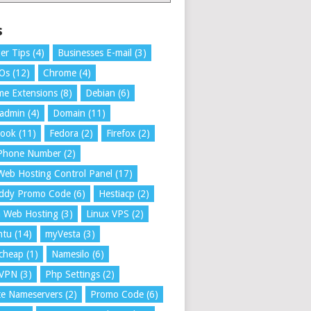
s
er Tips
(4)
Businesses E-mail
(3)
 Os
(12)
Chrome
(4)
e Extensions
(8)
Debian
(6)
tadmin
(4)
Domain
(11)
book
(11)
Fedora
(2)
Firefox
(2)
 Phone Number
(2)
Web Hosting Control Panel
(17)
ddy Promo Code
(6)
Hestiacp
(2)
a Web Hosting
(3)
Linux VPS
(2)
ntu
(14)
myVesta
(3)
cheap
(1)
Namesilo
(6)
VPN
(3)
Php Settings
(2)
te Nameservers
(2)
Promo Code
(6)