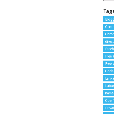
Tag
Blogg
Cent
Chrom
direc
Face
Free
Free 
Goda
Lank
Lubu
name
Open
Priva