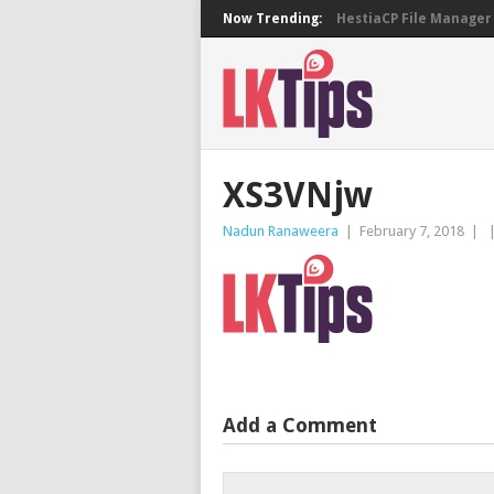
Now Trending:
HestiaCP File Manager 
XS3VNjw
Nadun Ranaweera
|
February 7, 2018
|
Add a Comment