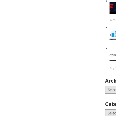
4 m
4 y
Arch
Archiv
Cat
Catego