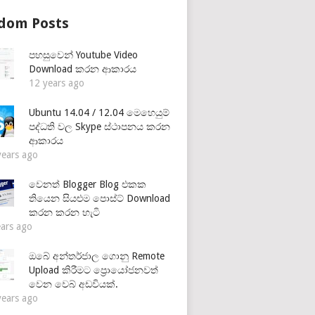
dom Posts
පහසුවෙන් Youtube Video
Download කරන ආකාරය
12 years ago
Ubuntu 14.04 / 12.04 මෙහෙයුම්
පද්ධති වල Skype ස්ථාපනය කරන
ආකාරය
years ago
වෙනත් Blogger Blog එකක
තියෙන සියළුම පොස්ට් Download
කරන කරන හැටි
ears ago
ඔබේ අන්තර්ජාල ගොනු Remote
Upload කිරීමට ප්‍රොයෝජනවත්
වෙන වෙබ් අඩවියක්.
years ago