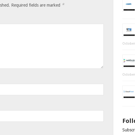
*
ished.
Required fields are marked
October
October
Fol
Subscri