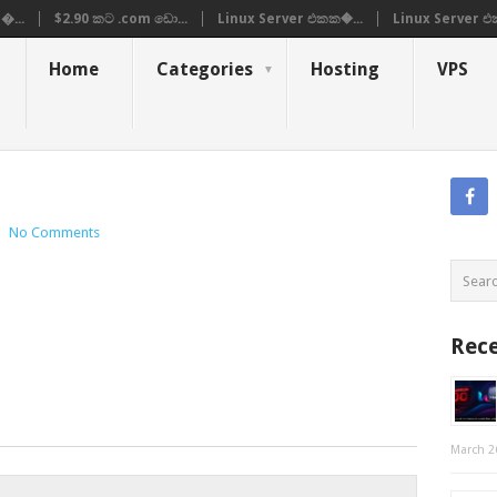
�...
$2.90 කට .com ඩො...
Linux Server එකක�...
Linux Server එ
Home
Categories
Hosting
VPS
|
No Comments
Rece
March 2