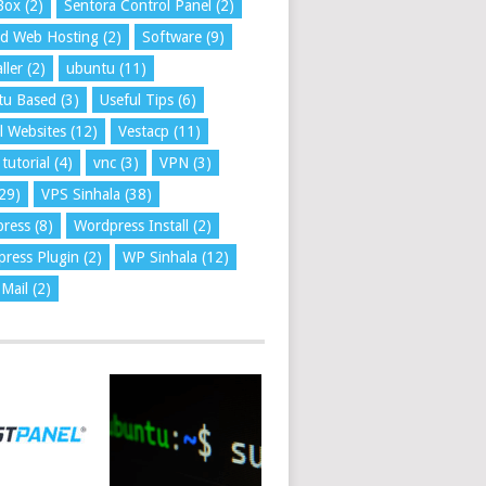
Box
(2)
Sentora Control Panel
(2)
ed Web Hosting
(2)
Software
(9)
ller
(2)
ubuntu
(11)
tu Based
(3)
Useful Tips
(6)
l Websites
(12)
Vestacp
(11)
tutorial
(4)
vnc
(3)
VPN
(3)
29)
VPS Sinhala
(38)
press
(8)
Wordpress Install
(2)
ress Plugin
(2)
WP Sinhala
(12)
Mail
(2)