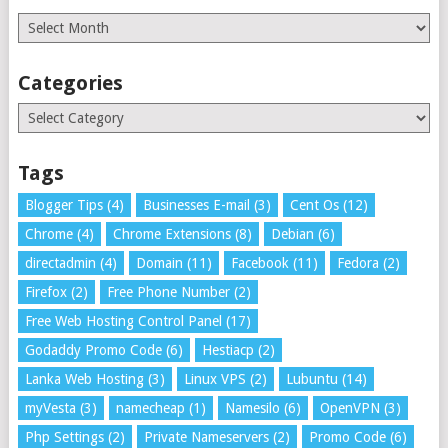
Archives
Categories
Categories
Tags
Blogger Tips
(4)
Businesses E-mail
(3)
Cent Os
(12)
Chrome
(4)
Chrome Extensions
(8)
Debian
(6)
directadmin
(4)
Domain
(11)
Facebook
(11)
Fedora
(2)
Firefox
(2)
Free Phone Number
(2)
Free Web Hosting Control Panel
(17)
Godaddy Promo Code
(6)
Hestiacp
(2)
Lanka Web Hosting
(3)
Linux VPS
(2)
Lubuntu
(14)
myVesta
(3)
namecheap
(1)
Namesilo
(6)
OpenVPN
(3)
Php Settings
(2)
Private Nameservers
(2)
Promo Code
(6)