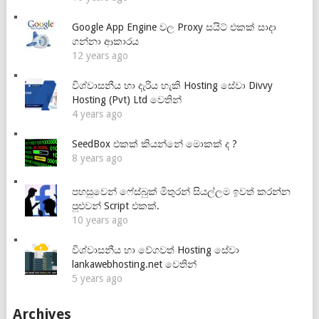
Google App Engine වල Proxy සයිට් එකක් සාදා
ගන්නා ආකාරය
12 years ago
විශ්වාසනීය හා දැරිය හැකි Hosting සේවා Divvy
Hosting (Pvt) Ltd වෙතින්
4 years ago
SeedBox එකක් කියන්නේ මොකක් ද ?
8 years ago
පහසුවෙන් ෆේස්බුක් මිතුරන් සියල්ලම ඉවත් කරන්න
පුළුවන් Script එකක්.
10 years ago
විශ්වාසනීය හා වේගවත් Hosting සේවා
lankawebhosting.net වෙතින්
5 years ago
Archives