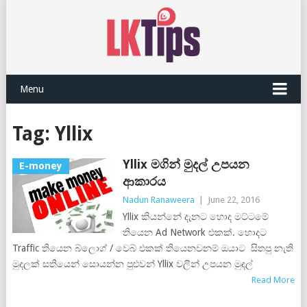
Menu
Tag:
Yllix
Yllix මගින් මුදල් උපයන
E-money
ආකාරය
Nadun Ranaweera
|
June 22, 2016
Yllix කියන්නේ දැනට හොද මට්ටමේ
තියෙන Ad Network එකක්. හොදට
Traffic තියෙන බ්ලොග් / වෙබ් එකක් තියෙනවනම් ඔයාට සිතපු නැති
මුදලක් සතියෙන් සොයන්න පුළුවන් Yllix වලින් උපයන මුදල්
Read More