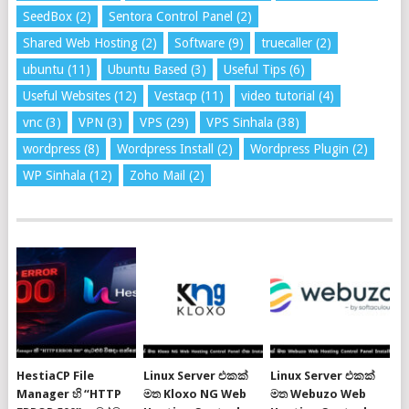
SeedBox
(2)
Sentora Control Panel
(2)
Shared Web Hosting
(2)
Software
(9)
truecaller
(2)
ubuntu
(11)
Ubuntu Based
(3)
Useful Tips
(6)
Useful Websites
(12)
Vestacp
(11)
video tutorial
(4)
vnc
(3)
VPN
(3)
VPS
(29)
VPS Sinhala
(38)
wordpress
(8)
Wordpress Install
(2)
Wordpress Plugin
(2)
WP Sinhala
(12)
Zoho Mail
(2)
HestiaCP File
Linux Server එකක්
Linux Server එකක්
Manager හි “HTTP
මත Kloxo NG Web
මත Webuzo Web