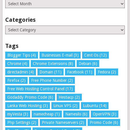
Archives
Categories
Categories
Tags
Blogger Tips
(4)
Businesses E-mail
(3)
Cent Os
(12)
Chrome
(4)
Chrome Extensions
(8)
Debian
(6)
directadmin
(4)
Domain
(11)
Facebook
(11)
Fedora
(2)
Firefox
(2)
Free Phone Number
(2)
Free Web Hosting Control Panel
(17)
Godaddy Promo Code
(6)
Hestiacp
(2)
Lanka Web Hosting
(3)
Linux VPS
(2)
Lubuntu
(14)
myVesta
(3)
namecheap
(1)
Namesilo
(6)
OpenVPN
(3)
Php Settings
(2)
Private Nameservers
(2)
Promo Code
(6)