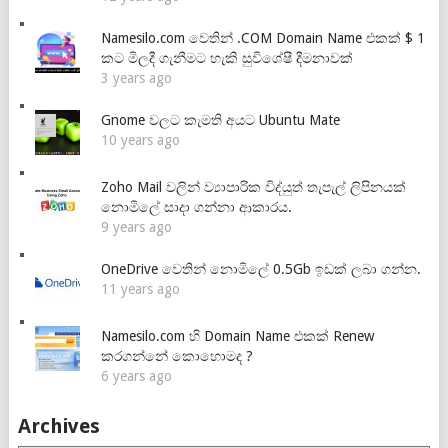
Namesilo.com වෙතින් .COM Domain Name එකක් $ 1
කට මිලදී ගැනීමට හැකි සුවිශේෂී දීමනාවක්
3 years ago
Gnome වලට කැමති අයට Ubuntu Mate
10 years ago
Zoho Mail වලින් ව්‍යාපාරික විද්යුත් තැපැල් ලිපිනයක්
නොමිලේ සාදා ගන්නා ආකාරය.
9 years ago
OneDrive වෙතින් නොමිලේ 0.5Gb ඉඩක් ලබා ගන්න.
11 years ago
Namesilo.com හි Domain Name එකක් Renew
කරගන්නේ කොහොමද ?
6 years ago
Archives