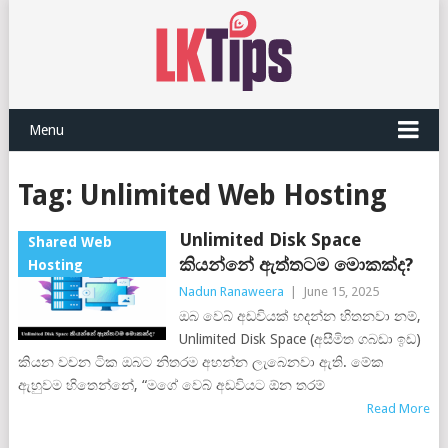
Menu
Tag:
Unlimited Web Hosting
Unlimited Disk Space
Shared Web
කියන්නේ ඇත්තටම මොකක්ද?
Hosting
Nadun Ranaweera
|
June 15, 2025
ඔබ වෙබ් අඩවියක් හදන්න හිතනවා නම්,
Unlimited Disk Space (අසීමිත ගබඩා ඉඩ)
කියන වචන ටික ඔබට නිතරම අහන්න ලැබෙනවා ඇති. මේක
ඇහුවම හිතෙන්නේ, “මගේ වෙබ් අඩවියට ඕන තරම්
Read More