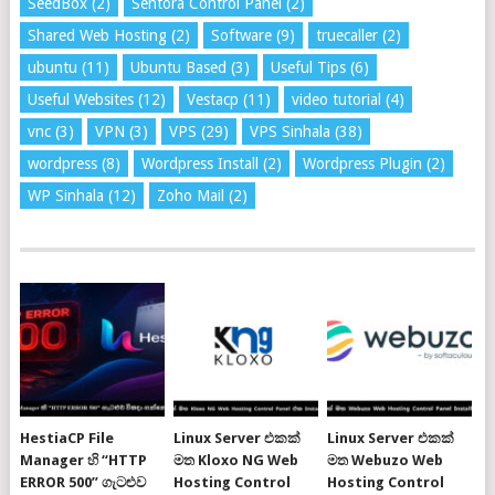
SeedBox
(2)
Sentora Control Panel
(2)
Shared Web Hosting
(2)
Software
(9)
truecaller
(2)
ubuntu
(11)
Ubuntu Based
(3)
Useful Tips
(6)
Useful Websites
(12)
Vestacp
(11)
video tutorial
(4)
vnc
(3)
VPN
(3)
VPS
(29)
VPS Sinhala
(38)
wordpress
(8)
Wordpress Install
(2)
Wordpress Plugin
(2)
WP Sinhala
(12)
Zoho Mail
(2)
HestiaCP File
Linux Server එකක්
Linux Server එකක්
Manager හි “HTTP
මත Kloxo NG Web
මත Webuzo Web
ERROR 500” ගැටළුව
Hosting Control
Hosting Control