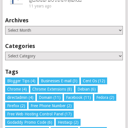
ක්‍රියාත්මක කර ගන්නා ආකාරය
11 years ago
Archives
Archives
Categories
Categories
Tags
Blogger Tips
(4)
Businesses E-mail
(3)
Cent Os
(12)
Chrome
(4)
Chrome Extensions
(8)
Debian
(6)
directadmin
(4)
Domain
(11)
Facebook
(11)
Fedora
(2)
Firefox
(2)
Free Phone Number
(2)
Free Web Hosting Control Panel
(17)
Godaddy Promo Code
(6)
Hestiacp
(2)