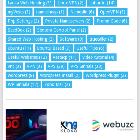
Lanka Web Hosting
(3)
Linux VPS
(2)
Lubuntu
(14)
myVesta
(3)
namecheap
(1)
Namesilo
(6)
OpenVPN
(3)
Php Settings
(2)
Private Nameservers
(2)
Promo Code
(6)
SeedBox
(2)
Sentora Control Panel
(2)
Shared Web Hosting
(2)
Software
(9)
truecaller
(2)
ubuntu
(11)
Ubuntu Based
(3)
Useful Tips
(6)
Useful Websites
(12)
Vestacp
(11)
video tutorial
(4)
vnc
(3)
VPN
(3)
VPS
(29)
VPS Sinhala
(38)
wordpress
(8)
Wordpress Install
(2)
Wordpress Plugin
(2)
WP Sinhala
(12)
Zoho Mail
(2)