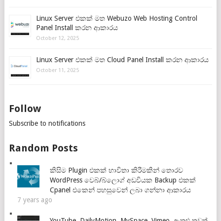
Linux Server එකක් මත Webuzo Web Hosting Control
Panel Install කරන ආකාරය
October 12, 2025
Linux Server එකක් මත Cloud Panel Install කරන ආකාරය
October 11, 2025
Follow
Subscribe to notifications
Random Posts
කිසිම Plugin එකක් භාවිතා කිරීමකින් තොරව
WordPress වෙබ්/බ්ලොග් අඩවියක Backup එකක්
Cpanel එකෙන් පහසුවෙන් ලබා ගන්නා ආකාරය
7 years ago
YouTube, DailyMotion, MySpace, Vimeo, ඇතුළු තවත්