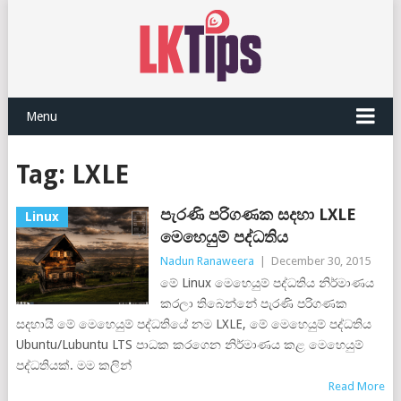
Menu
Tag:
LXLE
පැරණි පරිගණක සදහා LXLE
Linux
මෙහෙයුම් පද්ධතිය
Nadun Ranaweera
|
December 30, 2015
මේ Linux මෙහෙයුම් පද්ධතිය නිර්මාණය
කරලා තිබෙන්නේ පැරණි පරිගණක
සදහායි මේ මෙහෙයුම් පද්ධතියේ නම LXLE, මේ මෙහෙයුම් පද්ධතිය
Ubuntu/Lubuntu LTS පාධක කරගෙන නිර්මාණය කළ මෙහෙයුම්
පද්ධතියක්. මම කලින්
Read More