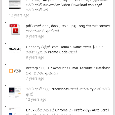
වෙබ් අඩවි ගණනාවක Video Download කල හැකි
වෙබ් අඩවියක්
12 years ago
pdf එකක් doc , docx , text , jpg , png එකකට convert
පුළුවන් වෙබ් අඩවියක්
9 years ago
Godaddy වලින් .com Domain Name එකක් $ 1.17
ගන්න පුළුවන් Promo Code එකක්.
8 years ago
Vestacp වල FTP Account / E-mail Account / Database
සාදා ගන්නා ආකාරය
7 years ago
වෙබ් අඩවි වල Screenshots එකක් ගන්න පුලුවන් වෙබ්
අඩවි
12 years ago
Linux පරිගනකයේ Chrome හා Firefox වල Auto Scroll