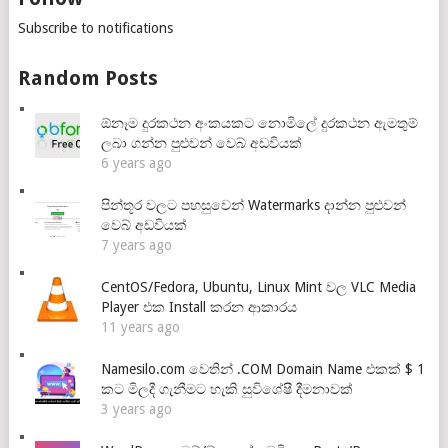
Subscribe to notifications
Random Posts
ඕනෑම දුරකථන අංකයකට නොමිලේ දුරකථන ඇමතුම්
ලබා ගන්න පුළුවන් වෙබ් අඩවියක්
6 years ago
පින්තූර වලට පහසුවෙන් Watermarks දාන්න පුළුවන්
වෙබ් අඩවියක්
7 years ago
CentOS/Fedora, Ubuntu, Linux Mint වල VLC Media
Player එක Install කරන ආකාරය
11 years ago
Namesilo.com වෙතින් .COM Domain Name එකක් $ 1
කට මිලදී ගැනීමට හැකි සුවිශේෂී දීමනාවක්
3 years ago