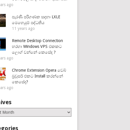
ears ago
පැරණි පරිගණක සදහා LXLE
මෙහෙයුම් පද්ධතිය
11 years ago
Remote Desktop Connection
හරහා Windows VPS එකකට
ලොග් වන්නේ කෙසේද ?
ears ago
Chrome Extension Opera වෙබ්
බ්‍රවුසර් එකට Install කරන්නේ
කෙසේද?
ears ago
ives
es
egories