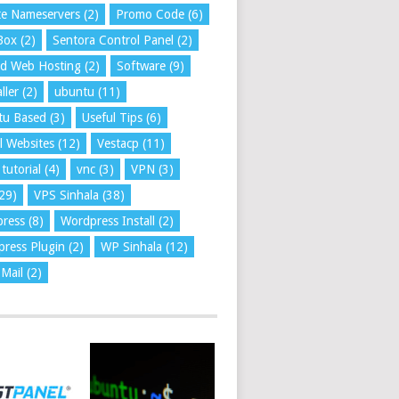
te Nameservers
(2)
Promo Code
(6)
Box
(2)
Sentora Control Panel
(2)
ed Web Hosting
(2)
Software
(9)
ller
(2)
ubuntu
(11)
tu Based
(3)
Useful Tips
(6)
l Websites
(12)
Vestacp
(11)
tutorial
(4)
vnc
(3)
VPN
(3)
29)
VPS Sinhala
(38)
press
(8)
Wordpress Install
(2)
ress Plugin
(2)
WP Sinhala
(12)
Mail
(2)