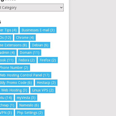
ries
s
er Tips
(4)
Businesses E-mail
(3)
 Os
(12)
Chrome
(4)
e Extensions
(8)
Debian
(6)
tadmin
(4)
Domain
(11)
book
(11)
Fedora
(2)
Firefox
(2)
 Phone Number
(2)
Web Hosting Control Panel
(17)
ddy Promo Code
(6)
Hestiacp
(2)
a Web Hosting
(3)
Linux VPS
(2)
ntu
(14)
myVesta
(3)
cheap
(1)
Namesilo
(6)
VPN
(3)
Php Settings
(2)