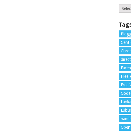
Catego
Tag
Blogg
Cent
Chrom
direc
Face
Free
Free 
Goda
Lank
Lubu
name
Open