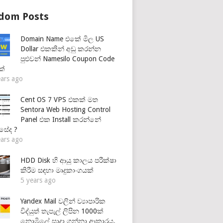
dom Posts
Domain Name එකේ මිල US
Dollar එකකින් අඩු කරන්න
පුළුවන් Namesilo Coupon Code
ක්
ears ago
Cent OS 7 VPS එකක් මත
Sentora Web Hosting Control
Panel එක Install කරන්නේ
සේද ?
ears ago
HDD Disk හි ආයු කාලය පරීක්ෂා
කිරීම සඳහා මෘදුකාංගයක්
5 years ago
Yandex Mail වලින් ව්‍යාපාරික
විද්යුත් තැපැල් ලිපින 1000ක්
නොමිලේ සාදා ගන්නා ආකාරය.