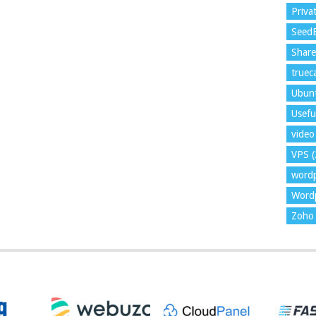
Priva
Seed
Shar
trueca
Ubun
Usefu
video 
VPS
(
word
Wordp
Zoho 