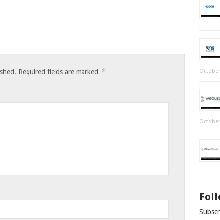
*
ished.
Required fields are marked
October
October
Fol
Subscri