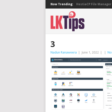
Now Trending:
HestiaCP File Manager 
3
Nadun Ranaweera
|
June 1, 2022
|
|
No