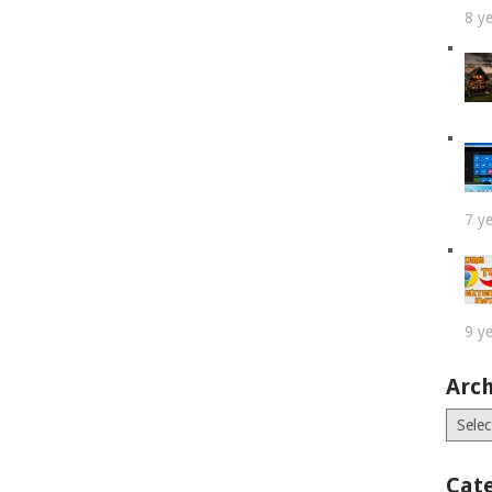
8 y
7 y
9 y
Arch
Archiv
Cat