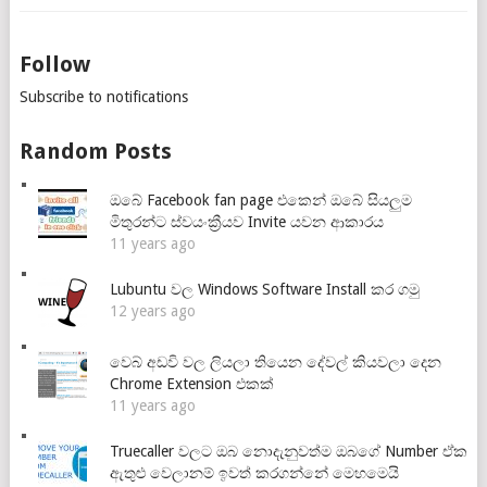
Follow
Subscribe to notifications
Random Posts
ඔබේ Facebook fan page එකෙන් ඔබේ සියලුම
මිතුරන්ට ස්වයංක්‍රීයව Invite යවන ආකාරය
11 years ago
Lubuntu වල Windows Software Install කර ගමු
12 years ago
වෙබ් අඩවි වල ලියලා තියෙන දේවල් කියවලා දෙන
Chrome Extension එකක්
11 years ago
Truecaller වලට ඔබ නොදැනුවත්ම ඔබගේ Number ඒක
ඇතුළු වෙලානම් ඉවත් කරගන්නේ මෙහමෙයි