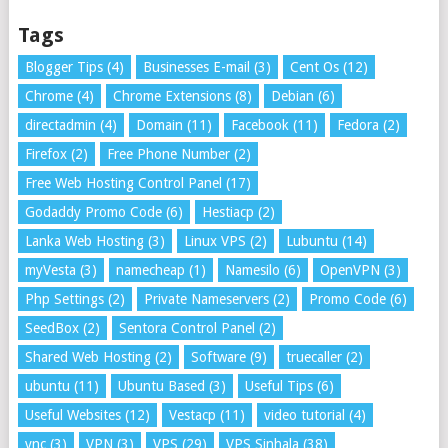
Tags
Blogger Tips
(4)
Businesses E-mail
(3)
Cent Os
(12)
Chrome
(4)
Chrome Extensions
(8)
Debian
(6)
directadmin
(4)
Domain
(11)
Facebook
(11)
Fedora
(2)
Firefox
(2)
Free Phone Number
(2)
Free Web Hosting Control Panel
(17)
Godaddy Promo Code
(6)
Hestiacp
(2)
Lanka Web Hosting
(3)
Linux VPS
(2)
Lubuntu
(14)
myVesta
(3)
namecheap
(1)
Namesilo
(6)
OpenVPN
(3)
Php Settings
(2)
Private Nameservers
(2)
Promo Code
(6)
SeedBox
(2)
Sentora Control Panel
(2)
Shared Web Hosting
(2)
Software
(9)
truecaller
(2)
ubuntu
(11)
Ubuntu Based
(3)
Useful Tips
(6)
Useful Websites
(12)
Vestacp
(11)
video tutorial
(4)
vnc
(3)
VPN
(3)
VPS
(29)
VPS Sinhala
(38)