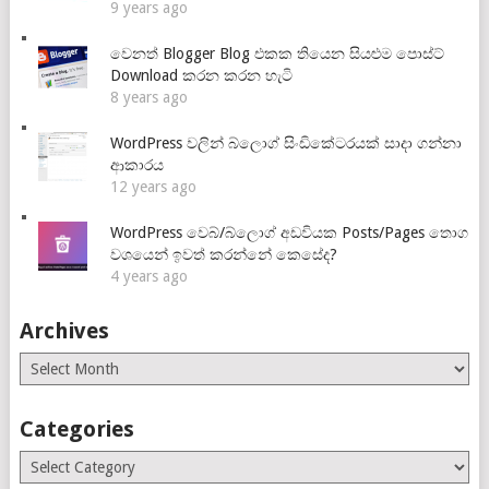
9 years ago
වෙනත් Blogger Blog එකක තියෙන සියළුම පොස්ට්
Download කරන කරන හැටි
8 years ago
WordPress වලින් බ්ලොග් සිංඩිකේටරයක් සාදා ගන්නා
ආකාරය
12 years ago
WordPress වෙබ්/බ්ලොග් අඩවියක Posts/Pages තොග
වශයෙන් ඉවත් කරන්නේ කෙසේද?
4 years ago
Archives
Archives
Categories
Categories