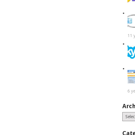
11 
6 y
Arch
Archiv
Cat