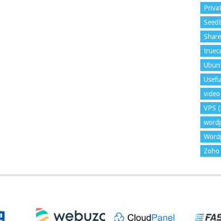
Priva
Seed
Shar
trueca
Ubun
Usefu
video 
VPS
(
word
Wordp
Zoho 