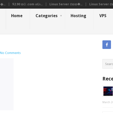
�...
$2.90 කට .com ඩො...
Linux Server එකක�...
Linux Server එ
Home
Categories
Hosting
VPS
No Comments
Rece
March 2