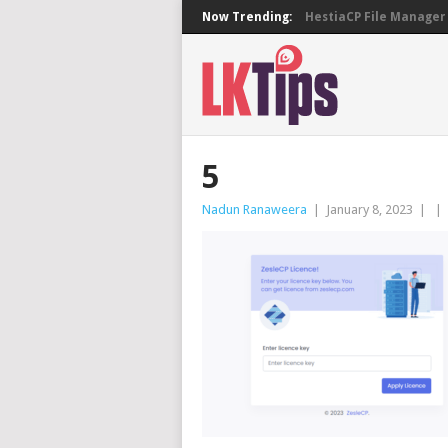
Now Trending:
HestiaCP File Manager 
5
Nadun Ranaweera
|
January 8, 2023
|
|