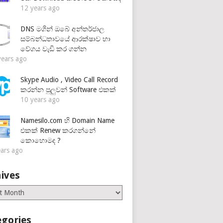
12 years ago
DNS මගින් ඔබේ අන්තර්ජාල
සම්බන්ධතාවයේ ආරක්ෂාව හා
වේගය වැඩි කර ගන්න
years ago
Skype Audio , Video Call Record
කරන්න පුලුවන් Software එකක්
10 years ago
Namesilo.com හි Domain Name
එකක් Renew කරගන්නේ
කොහොමද ?
ears ago
ives
es
egories