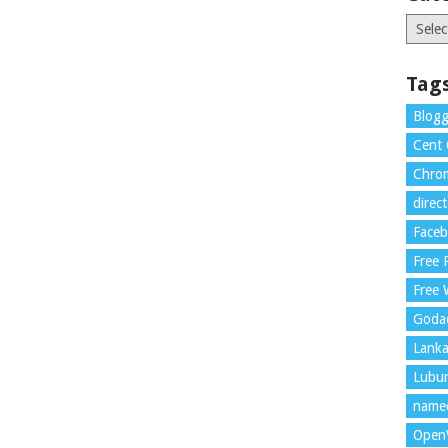
Catego
Tag
Blogg
Cent
Chrom
direc
Face
Free
Free 
Goda
Lank
Lubu
name
Open