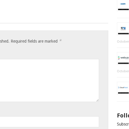
*
ished.
Required fields are marked
October
October
Fol
Subscri