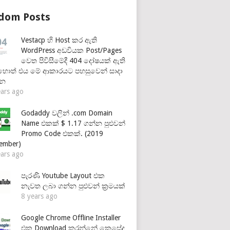
dom Posts
Vestacp හි Host කර ඇති
WordPress අඩවියක Post/Pages
වෙත පිවිසීමේදී 404 දෝෂයක් ඇති
හොත් එය මේ ආකාරයට පහසුවෙන් සාදා
්න
ears ago
Godaddy වලින් .com Domain
Name එකක් $ 1.17 ගන්න පුළුවන්
Promo Code එකක්. (2019
ember)
ears ago
පැරණි Youtube Layout එක
නැවත ලබා ගන්න පුළුවන් ක්‍රමයක්
8 years ago
Google Chrome Offline Installer
එක Download කරන්නේ කෙසේද