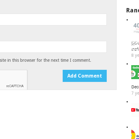
Ran
වුව
ගන
8 y
te in this browser for the next time I comment.
Dec
7 y