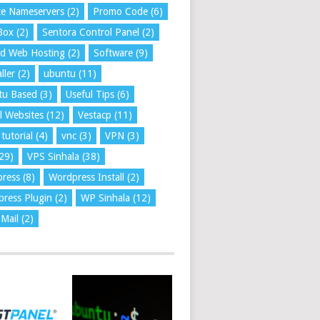
te Nameservers
(2)
Promo Code
(6)
Box
(2)
Sentora Control Panel
(2)
ed Web Hosting
(2)
Software
(9)
ller
(2)
ubuntu
(11)
tu Based
(3)
Useful Tips
(6)
l Websites
(12)
Vestacp
(11)
tutorial
(4)
vnc
(3)
VPN
(3)
29)
VPS Sinhala
(38)
press
(8)
Wordpress Install
(2)
ress Plugin
(2)
WP Sinhala
(12)
Mail
(2)