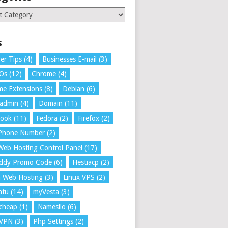
ries
s
er Tips
(4)
Businesses E-mail
(3)
 Os
(12)
Chrome
(4)
e Extensions
(8)
Debian
(6)
tadmin
(4)
Domain
(11)
book
(11)
Fedora
(2)
Firefox
(2)
 Phone Number
(2)
Web Hosting Control Panel
(17)
ddy Promo Code
(6)
Hestiacp
(2)
a Web Hosting
(3)
Linux VPS
(2)
ntu
(14)
myVesta
(3)
cheap
(1)
Namesilo
(6)
VPN
(3)
Php Settings
(2)