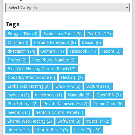
Categories
Tags
Blogger Tips
(4)
Businesses E-mail
(3)
Cent Os
(12)
Chrome
(4)
Chrome Extensions
(8)
Debian
(6)
directadmin
(4)
Domain
(11)
Facebook
(11)
Fedora
(2)
Firefox
(2)
Free Phone Number
(2)
Free Web Hosting Control Panel
(17)
Godaddy Promo Code
(6)
Hestiacp
(2)
Lanka Web Hosting
(3)
Linux VPS
(2)
Lubuntu
(14)
myVesta
(3)
namecheap
(1)
Namesilo
(6)
OpenVPN
(3)
Php Settings
(2)
Private Nameservers
(2)
Promo Code
(6)
SeedBox
(2)
Sentora Control Panel
(2)
Shared Web Hosting
(2)
Software
(9)
truecaller
(2)
ubuntu
(11)
Ubuntu Based
(3)
Useful Tips
(6)