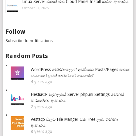
Linux Server එකක් මත Cloud Panel Install කරන ආකාරය
October 11, 2025
Follow
Subscribe to notifications
Random Posts
WordPress වෙබ්/බ්ලොග් අඩවියක Posts/Pages තොග
වශයෙන් ඉවත් කරන්නේ කෙසේද?
4 years ago
HestiaCP පැනලයේ Server php.ini Settings වෙනස්
කරගන්නා ආකාරය
2 years ago
Vestacp වලට File Manger එක Free ලබා ගන්නා
ආකාරය
8 years ago