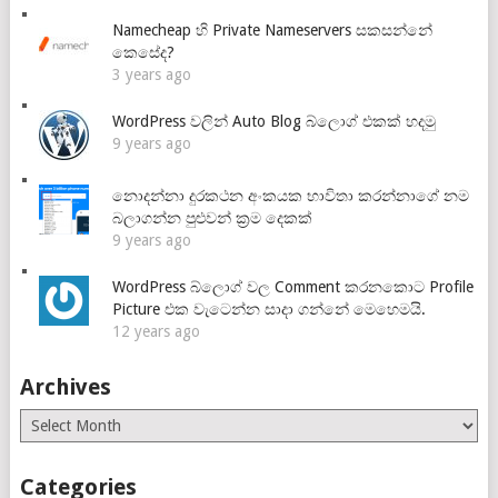
Namecheap හි Private Nameservers සකසන්නේ
කෙසේද?
3 years ago
WordPress වලින් Auto Blog බ්ලොග් එකක් හදමු
9 years ago
නොදන්නා දුරකථන අංකයක භාවිතා කරන්නාගේ නම
බලාගන්න පුළුවන් ක්‍රම දෙකක්
9 years ago
WordPress බ්ලොග් වල Comment කරනකොට Profile
Picture එක වැටෙන්න සාදා ගන්නේ මෙහෙමයි.
12 years ago
Archives
Archives
Categories