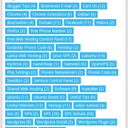
Blogger Tips
(4)
Businesses E-mail
(3)
Cent Os
(12)
Chrome
(4)
Chrome Extensions
(8)
Debian
(6)
directadmin
(4)
Domain
(11)
Facebook
(11)
Fedora
(2)
Firefox
(2)
Free Phone Number
(2)
Free Web Hosting Control Panel
(17)
Godaddy Promo Code
(6)
Hestiacp
(2)
Lanka Web Hosting
(3)
Linux VPS
(2)
Lubuntu
(14)
myVesta
(3)
namecheap
(1)
Namesilo
(6)
OpenVPN
(3)
Php Settings
(2)
Private Nameservers
(2)
Promo Code
(6)
SeedBox
(2)
Sentora Control Panel
(2)
Shared Web Hosting
(2)
Software
(9)
truecaller
(2)
ubuntu
(11)
Ubuntu Based
(3)
Useful Tips
(6)
Useful Websites
(12)
Vestacp
(11)
video tutorial
(4)
vnc
(3)
VPN
(3)
VPS
(29)
VPS Sinhala
(38)
wordpress
(8)
Wordpress Install
(2)
Wordpress Plugin
(2)