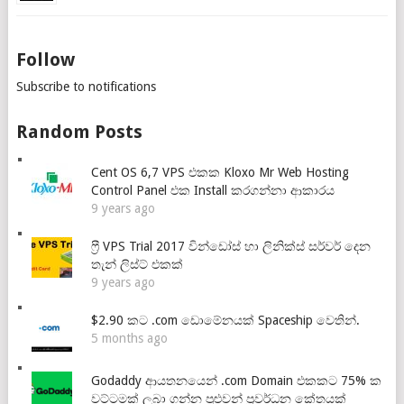
Follow
Subscribe to notifications
Random Posts
Cent OS 6,7 VPS එකක Kloxo Mr Web Hosting
Control Panel එක Install කරගන්නා ආකාරය
9 years ago
ෆ්‍රී VPS Trial 2017 වින්ඩෝස් හා ලිනික්ස් සර්වර් දෙන
තැන් ලිස්ට් එකක්
9 years ago
$2.90 කට .com ඩොමේනයක් Spaceship වෙතින්.
5 months ago
Godaddy ආයතනයෙන් .com Domain එකකට 75% ක
වට්ටමක් ලබා ගන්න පුළුවන් ප්‍රවර්ධන කේතයක්