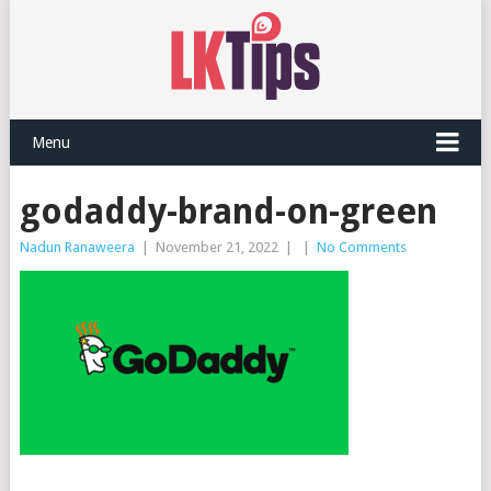
Menu
godaddy-brand-on-green
Nadun Ranaweera
|
November 21, 2022
|
|
No Comments