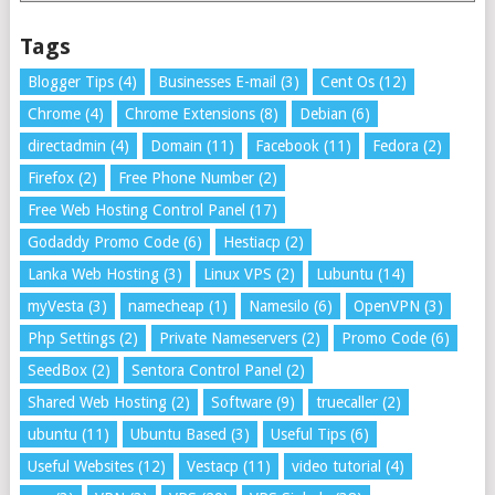
Tags
Blogger Tips
(4)
Businesses E-mail
(3)
Cent Os
(12)
Chrome
(4)
Chrome Extensions
(8)
Debian
(6)
directadmin
(4)
Domain
(11)
Facebook
(11)
Fedora
(2)
Firefox
(2)
Free Phone Number
(2)
Free Web Hosting Control Panel
(17)
Godaddy Promo Code
(6)
Hestiacp
(2)
Lanka Web Hosting
(3)
Linux VPS
(2)
Lubuntu
(14)
myVesta
(3)
namecheap
(1)
Namesilo
(6)
OpenVPN
(3)
Php Settings
(2)
Private Nameservers
(2)
Promo Code
(6)
SeedBox
(2)
Sentora Control Panel
(2)
Shared Web Hosting
(2)
Software
(9)
truecaller
(2)
ubuntu
(11)
Ubuntu Based
(3)
Useful Tips
(6)
Useful Websites
(12)
Vestacp
(11)
video tutorial
(4)