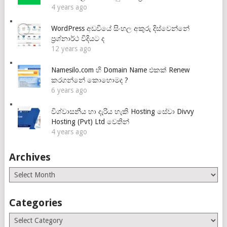
4 years ago
WordPress අඩවියේ සිංහල අකුරු දිස්වෙන්නේ
ප්‍රශ්නාර්ථ විදියට ද
12 years ago
Namesilo.com හි Domain Name එකක් Renew
කරගන්නේ කොහොමද ?
6 years ago
විශ්වාසනීය හා දැරිය හැකි Hosting සේවා Divvy
Hosting (Pvt) Ltd වෙතින්
4 years ago
Archives
Archives
Categories
Categories