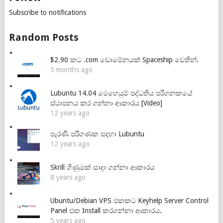
Subscribe to notifications
Random Posts
$2.90 කට .com ඩොමේනයක් Spaceship වෙතින්.
5 months ago
Lubuntu 14.04 මෙහෙයුම් පද්ධතිය පරිගනකයේ
ස්ථාපනය කර ගන්නා ආකාරය [Video]
12 years ago
පැරණි පරිගණක සදහා Lubuntu
12 years ago
Skrill ගිණුමක් සාදා ගන්නා ආකාරය
8 years ago
Ubuntu/Debian VPS එකකට Keyhelp Server Control
Panel එක Install කරගන්නා ආකාරය.
5 years ago