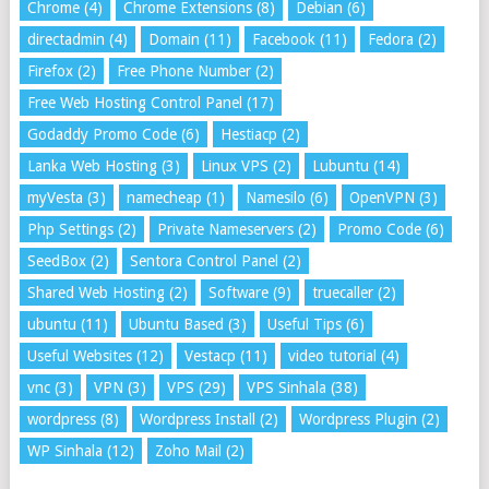
Chrome
(4)
Chrome Extensions
(8)
Debian
(6)
directadmin
(4)
Domain
(11)
Facebook
(11)
Fedora
(2)
Firefox
(2)
Free Phone Number
(2)
Free Web Hosting Control Panel
(17)
Godaddy Promo Code
(6)
Hestiacp
(2)
Lanka Web Hosting
(3)
Linux VPS
(2)
Lubuntu
(14)
myVesta
(3)
namecheap
(1)
Namesilo
(6)
OpenVPN
(3)
Php Settings
(2)
Private Nameservers
(2)
Promo Code
(6)
SeedBox
(2)
Sentora Control Panel
(2)
Shared Web Hosting
(2)
Software
(9)
truecaller
(2)
ubuntu
(11)
Ubuntu Based
(3)
Useful Tips
(6)
Useful Websites
(12)
Vestacp
(11)
video tutorial
(4)
vnc
(3)
VPN
(3)
VPS
(29)
VPS Sinhala
(38)
wordpress
(8)
Wordpress Install
(2)
Wordpress Plugin
(2)
WP Sinhala
(12)
Zoho Mail
(2)