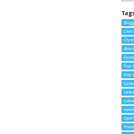
Tag
Blogg
Cent
Chrom
direc
Face
Free
Free 
Goda
Lank
Lubu
name
Open
Priva