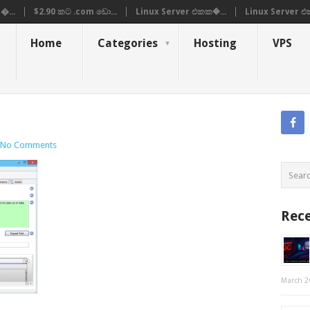
�...
$2.90 කට .com ඩො...
Linux Server එකක�...
Linux Server එ
Home
Categories
Hosting
VPS
No Comments
Rece
March 2