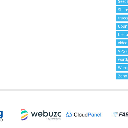
Seed
Shar
trueca
Ubun
Usefu
video 
VPS
(
word
Wordp
Zoho 