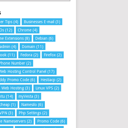
s
er Tips
(4)
Businesses E-mail
(3)
 Os
(12)
Chrome
(4)
e Extensions
(8)
Debian
(6)
tadmin
(4)
Domain
(11)
book
(11)
Fedora
(2)
Firefox
(2)
 Phone Number
(2)
Web Hosting Control Panel
(17)
ddy Promo Code
(6)
Hestiacp
(2)
a Web Hosting
(3)
Linux VPS
(2)
ntu
(14)
myVesta
(3)
cheap
(1)
Namesilo
(6)
VPN
(3)
Php Settings
(2)
te Nameservers
(2)
Promo Code
(6)