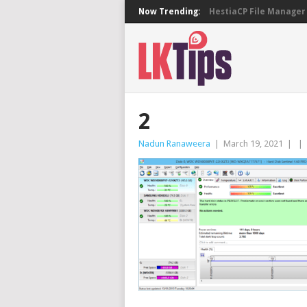
Now Trending:
HestiaCP File Manager 
2
Nadun Ranaweera
|
March 19, 2021
|
|