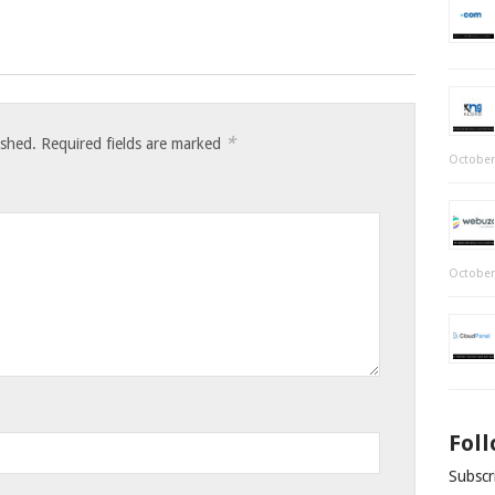
*
ished.
Required fields are marked
October
October
Fol
Subscri