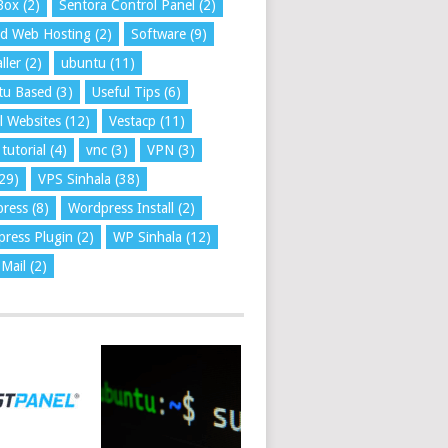
Box
(2)
Sentora Control Panel
(2)
ed Web Hosting
(2)
Software
(9)
ller
(2)
ubuntu
(11)
tu Based
(3)
Useful Tips
(6)
l Websites
(12)
Vestacp
(11)
tutorial
(4)
vnc
(3)
VPN
(3)
29)
VPS Sinhala
(38)
press
(8)
Wordpress Install
(2)
ress Plugin
(2)
WP Sinhala
(12)
Mail
(2)