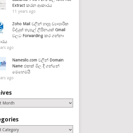
Extract කරන ආකාරය
11 years ago
Zoho Mail වලින් හදපු ව්‍යාපාරික
විද්යුත් තැපැල් ලිපිනයක් Gmail
වලට Forwarding කර ගන්නා
ාරය
ears ago
Namesilo.com වලින් Domain
Name එකක් මිල දී ගන්නේ
මෙහෙමයි
ears ago
ives
es
egories
ries