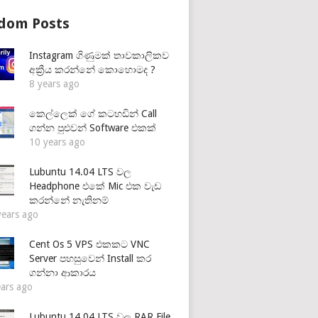
dom Posts
Instagram ගිණුමක් තාවකාලිකව
අක්‍රීය කරන්නේ කොහොමද ?
8 years ago
කෙල්ලෙක් ගේ කටහඩින් Call
ගන්න පුළුවන් Software එකක්
10 years ago
Lubuntu 14.04 LTS වල
Headphone එකේ Mic එක වැඩ
කරන්නේ නැතිනම්
years ago
Cent Os 5 VPS එකකට VNC
Server පහසුවෙන් Install කර
ගන්නා ආකාරය
ears ago
Lubuntu 14.04 LTS වල RAR File