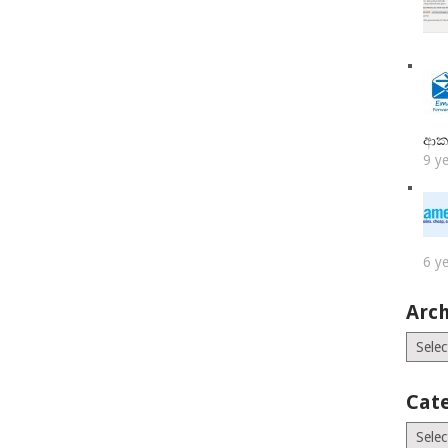
ආක
9 y
6 y
Arch
Archiv
Cat
Catego