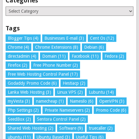
Categories
Categories
Tags
Blogger Tips
(4)
Businesses E-mail
(3)
Cent Os
(12)
Chrome
(4)
Chrome Extensions
(8)
Debian
(6)
directadmin
(4)
Domain
(11)
Facebook
(11)
Fedora
(2)
Firefox
(2)
Free Phone Number
(2)
Free Web Hosting Control Panel
(17)
Godaddy Promo Code
(6)
Hestiacp
(2)
Lanka Web Hosting
(3)
Linux VPS
(2)
Lubuntu
(14)
myVesta
(3)
namecheap
(1)
Namesilo
(6)
OpenVPN
(3)
Php Settings
(2)
Private Nameservers
(2)
Promo Code
(6)
SeedBox
(2)
Sentora Control Panel
(2)
Shared Web Hosting
(2)
Software
(9)
truecaller
(2)
ubuntu
(11)
Ubuntu Based
(3)
Useful Tips
(6)