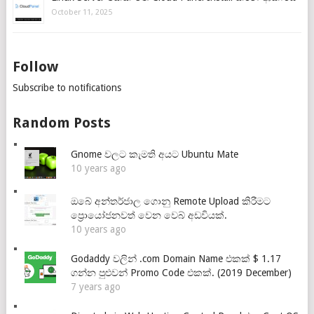
October 11, 2025
Follow
Subscribe to notifications
Random Posts
Gnome වලට කැමති අයට Ubuntu Mate
10 years ago
ඔබේ අන්තර්ජාල ගොනු Remote Upload කිරීමට
ප්‍රොයෝජනවත් වෙන වෙබ් අඩවියක්.
10 years ago
Godaddy වලින් .com Domain Name එකක් $ 1.17
ගන්න පුළුවන් Promo Code එකක්. (2019 December)
7 years ago