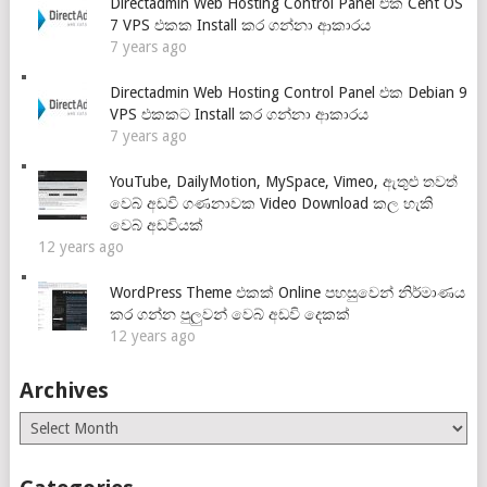
Directadmin Web Hosting Control Panel එක Cent OS
7 VPS එකක Install කර ගන්නා ආකාරය
7 years ago
Directadmin Web Hosting Control Panel එක Debian 9
VPS එකකට Install කර ගන්නා ආකාරය
7 years ago
YouTube, DailyMotion, MySpace, Vimeo, ඇතුළු තවත්
වෙබ් අඩවි ගණනාවක Video Download කල හැකි
වෙබ් අඩවියක්
12 years ago
WordPress Theme එකක් Online පහසුවෙන් නිර්මාණය
කර ගන්න පුලුවන් වෙබ් අඩවි දෙකක්
12 years ago
Archives
Archives