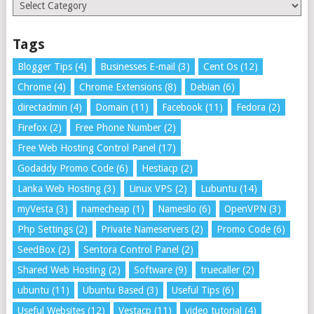
Categories
Tags
Blogger Tips
(4)
Businesses E-mail
(3)
Cent Os
(12)
Chrome
(4)
Chrome Extensions
(8)
Debian
(6)
directadmin
(4)
Domain
(11)
Facebook
(11)
Fedora
(2)
Firefox
(2)
Free Phone Number
(2)
Free Web Hosting Control Panel
(17)
Godaddy Promo Code
(6)
Hestiacp
(2)
Lanka Web Hosting
(3)
Linux VPS
(2)
Lubuntu
(14)
myVesta
(3)
namecheap
(1)
Namesilo
(6)
OpenVPN
(3)
Php Settings
(2)
Private Nameservers
(2)
Promo Code
(6)
SeedBox
(2)
Sentora Control Panel
(2)
Shared Web Hosting
(2)
Software
(9)
truecaller
(2)
ubuntu
(11)
Ubuntu Based
(3)
Useful Tips
(6)
Useful Websites
(12)
Vestacp
(11)
video tutorial
(4)