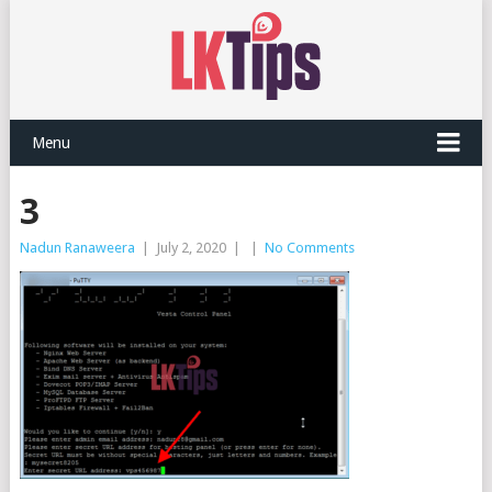
Menu
3
Nadun Ranaweera
|
July 2, 2020
|
|
No Comments