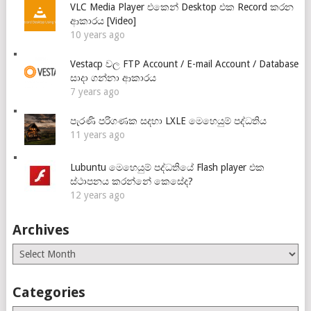
VLC Media Player එකෙන් Desktop එක Record කරන
ආකාරය [Video]
10 years ago
Vestacp වල FTP Account / E-mail Account / Database
සාදා ගන්නා ආකාරය
7 years ago
පැරණි පරිගණක සදහා LXLE මෙහෙයුම් පද්ධතිය
11 years ago
Lubuntu මෙහෙයුම් පද්ධතියේ Flash player එක
ස්ථාපනය කරන්නේ කෙසේද?
12 years ago
Archives
Archives
Categories