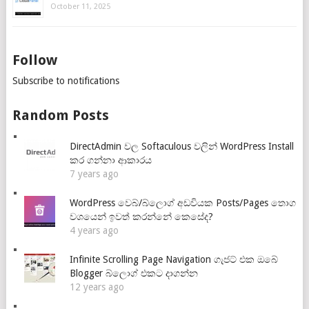
October 11, 2025
Follow
Subscribe to notifications
Random Posts
DirectAdmin වල Softaculous වලින් WordPress Install
කර ගන්නා ආකාරය
7 years ago
WordPress වෙබ්/බ්ලොග් අඩවියක Posts/Pages තොග
වශයෙන් ඉවත් කරන්නේ කෙසේද?
4 years ago
Infinite Scrolling Page Navigation ගැජට් එක ඔබේ
Blogger බ්ලොග් එකට දාගන්න
12 years ago