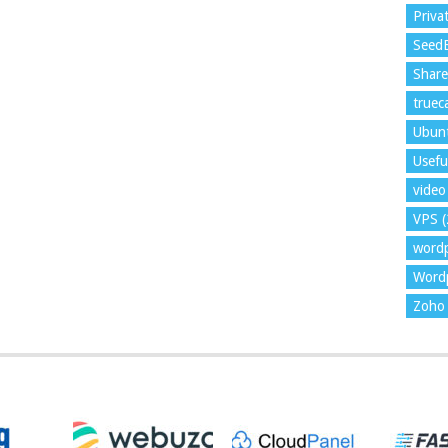
Priva
Seed
Shar
trueca
Ubun
Usefu
video 
VPS
(
word
Wordp
Zoho 