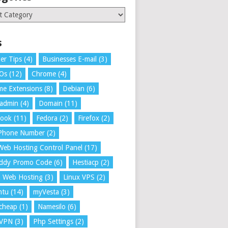
ries
s
er Tips
(4)
Businesses E-mail
(3)
 Os
(12)
Chrome
(4)
e Extensions
(8)
Debian
(6)
tadmin
(4)
Domain
(11)
book
(11)
Fedora
(2)
Firefox
(2)
 Phone Number
(2)
Web Hosting Control Panel
(17)
ddy Promo Code
(6)
Hestiacp
(2)
a Web Hosting
(3)
Linux VPS
(2)
ntu
(14)
myVesta
(3)
cheap
(1)
Namesilo
(6)
VPN
(3)
Php Settings
(2)