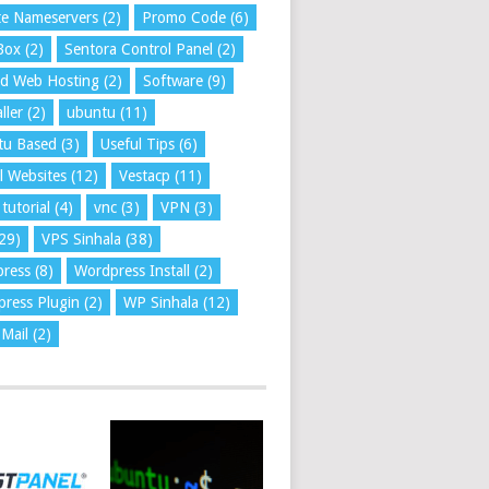
te Nameservers
(2)
Promo Code
(6)
Box
(2)
Sentora Control Panel
(2)
ed Web Hosting
(2)
Software
(9)
ller
(2)
ubuntu
(11)
tu Based
(3)
Useful Tips
(6)
l Websites
(12)
Vestacp
(11)
tutorial
(4)
vnc
(3)
VPN
(3)
29)
VPS Sinhala
(38)
press
(8)
Wordpress Install
(2)
ress Plugin
(2)
WP Sinhala
(12)
Mail
(2)