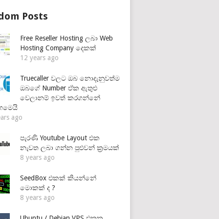
dom Posts
Free Reseller Hosting ලබා Web
Hosting Company දෙකක්
12 years ago
Truecaller වලට ඔබ නොදැනුවත්ම
ඔබගේ Number ඒක ඇතුළු
වෙලානම් ඉවත් කරගන්නේ
හමෙයි
ears ago
පැරණි Youtube Layout එක
නැවත ලබා ගන්න පුළුවන් ක්‍රමයක්
8 years ago
SeedBox එකක් කියන්නේ
මොකක් ද ?
8 years ago
Ubuntu / Debian VPS එකක