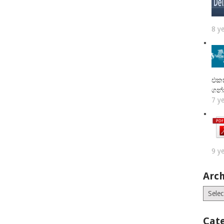
8 y
එකක
ගන
7 y
9 y
Arch
Archiv
Cat