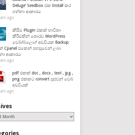
Deluge’ Seedbox එක Install කර
ගන්නා ආකාරය
ears ago
කිසිම Plugin එකක් භාවිතා
කිරීමකින් තොරව WordPress
වෙබ්/බ්ලොග් අඩවියක Backup
් Cpanel එකෙන් පහසුවෙන් ලබා
්නා ආකාරය
ears ago
pdf එකක් doc , docx , text , jpg ,
png එකකට convert පුළුවන් වෙබ්
අඩවියක්
ears ago
ives
es
egories