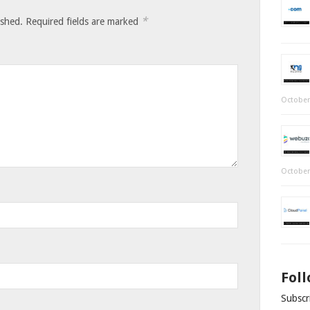
*
ished.
Required fields are marked
October
October
Fol
Subscri