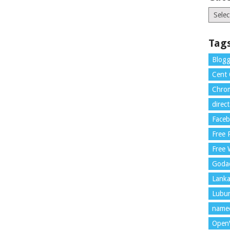
Catego
Tag
Blogg
Cent
Chrom
direc
Face
Free
Free 
Goda
Lank
Lubu
name
Open