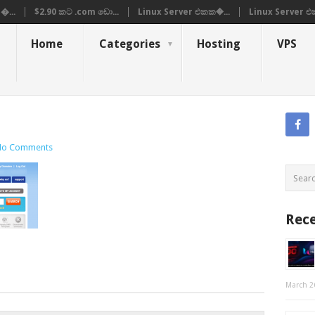
�...
$2.90 කට .com ඩො...
Linux Server එකක�...
Linux Server එ
Home
Categories
Hosting
VPS
No Comments
Rece
March 2