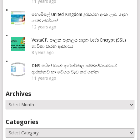
11 years ago
නොමිලේ United Kingdom දුරකථන අංක ලබා දෙන
වෙබ් අඩවියක්
12 years ago
VestaCP, පාලක පැනලය සදහා Let’s Encrypt (SSL)
භාවිතා කරන ආකාරය
8 years ago
DNS මගින් ඔබේ අන්තර්ජාල සම්බන්ධතාවයේ
ආරක්ෂාව හා වේගය වැඩි කර ගන්න
11 years ago
Archives
Archives
Categories
Categories