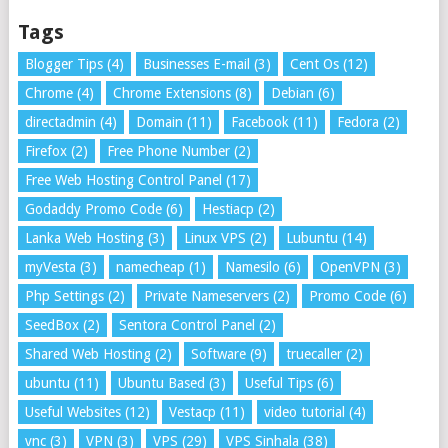
Tags
Blogger Tips
(4)
Businesses E-mail
(3)
Cent Os
(12)
Chrome
(4)
Chrome Extensions
(8)
Debian
(6)
directadmin
(4)
Domain
(11)
Facebook
(11)
Fedora
(2)
Firefox
(2)
Free Phone Number
(2)
Free Web Hosting Control Panel
(17)
Godaddy Promo Code
(6)
Hestiacp
(2)
Lanka Web Hosting
(3)
Linux VPS
(2)
Lubuntu
(14)
myVesta
(3)
namecheap
(1)
Namesilo
(6)
OpenVPN
(3)
Php Settings
(2)
Private Nameservers
(2)
Promo Code
(6)
SeedBox
(2)
Sentora Control Panel
(2)
Shared Web Hosting
(2)
Software
(9)
truecaller
(2)
ubuntu
(11)
Ubuntu Based
(3)
Useful Tips
(6)
Useful Websites
(12)
Vestacp
(11)
video tutorial
(4)
vnc
(3)
VPN
(3)
VPS
(29)
VPS Sinhala
(38)