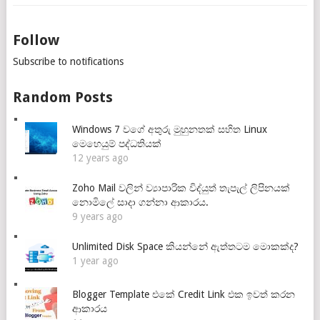
Follow
Subscribe to notifications
Random Posts
Windows 7 වගේ අතුරු මුහුනතක් සහිත Linux
මෙහෙයුම් පද්ධතියක්
12 years ago
Zoho Mail වලින් ව්‍යාපාරික විද්යුත් තැපැල් ලිපිනයක්
නොමිලේ සාදා ගන්නා ආකාරය.
9 years ago
Unlimited Disk Space කියන්නේ ඇත්තටම මොකක්ද?
1 year ago
Blogger Template එකේ Credit Link එක ඉවත් කරන
ආකාරය