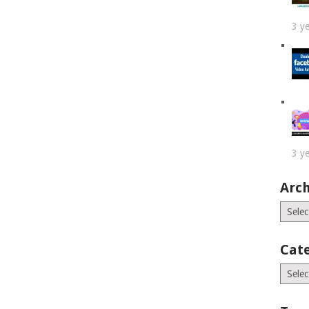
3 y
3 y
Arch
Archiv
Cat
Catego