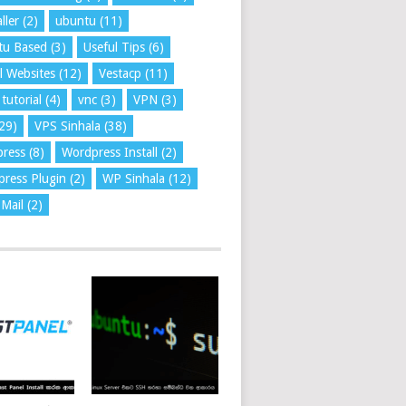
ller
(2)
ubuntu
(11)
tu Based
(3)
Useful Tips
(6)
l Websites
(12)
Vestacp
(11)
tutorial
(4)
vnc
(3)
VPN
(3)
29)
VPS Sinhala
(38)
press
(8)
Wordpress Install
(2)
ress Plugin
(2)
WP Sinhala
(12)
Mail
(2)