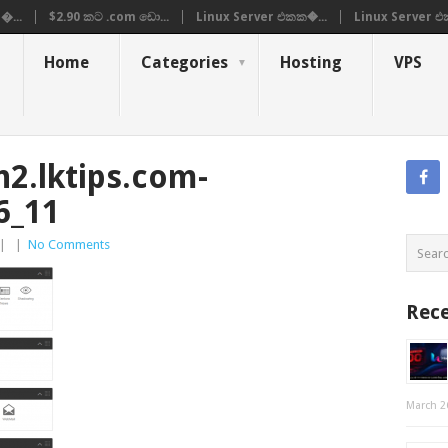
�...
$2.90 කට .com ඩො...
Linux Server එකක�...
Linux Server එ
Home
Categories
Hosting
VPS
n2.lktips.com-
6_11
|
|
No Comments
Rece
March 2