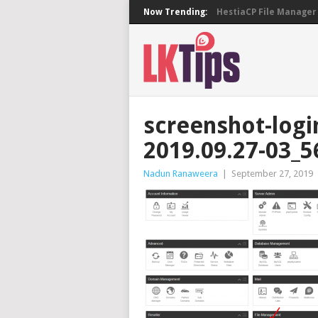
Now Trending:
HestiaCP File Manager 
screenshot-logi
2019.09.27-03_5
Nadun Ranaweera
|
September 27, 2019