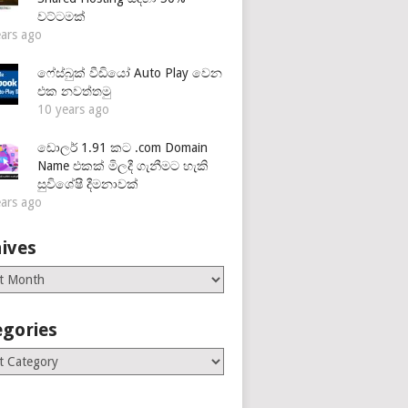
වට්ටමක්
ears ago
ෆේස්බුක් වීඩියෝ Auto Play වෙන
එක නවත්තමු
10 years ago
ඩොලර් 1.91 කට .com Domain
Name එකක් මිලදී ගැනීමට හැකි
සුවිශේෂී දීමනාවක්
ears ago
ives
es
egories
ries