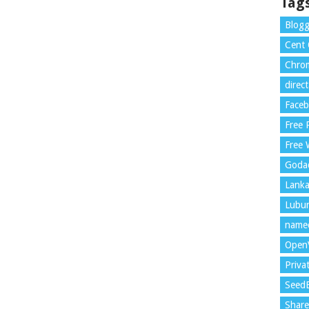
Tag
Blogg
Cent
Chrom
direc
Face
Free
Free 
Goda
Lank
Lubu
name
Open
Priva
Seed
Shar