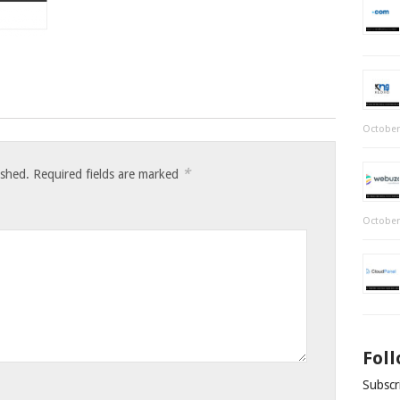
October
*
ished.
Required fields are marked
October
Fol
Subscri