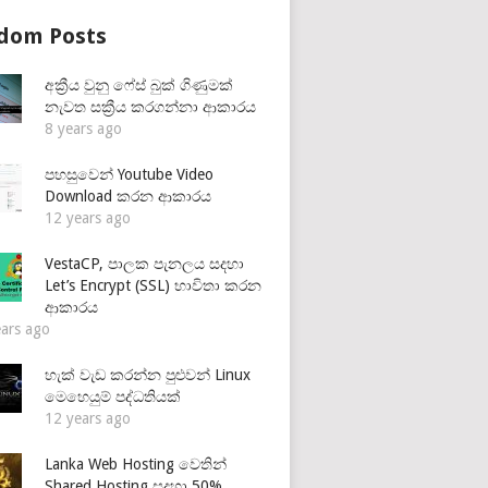
dom Posts
අක්‍රීය වුනු ෆේස් බුක් ගිණුමක්
නැවත සක්‍රීය කරගන්නා ආකාරය
8 years ago
පහසුවෙන් Youtube Video
Download කරන ආකාරය
12 years ago
VestaCP, පාලක පැනලය සදහා
Let’s Encrypt (SSL) භාවිතා කරන
ආකාරය
ears ago
හැක් වැඩ කරන්න පුළුවන් Linux
මෙහෙයුම් පද්ධතියක්
12 years ago
Lanka Web Hosting වෙතින්
Shared Hosting සදහා 50%