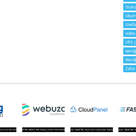
trueca
Ubun
Usefu
video 
VPS
(
word
Wordp
Zoho 