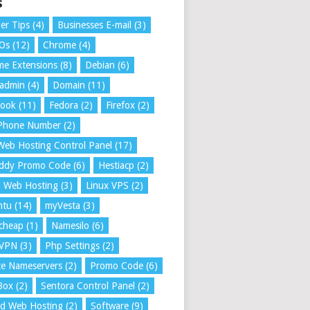
s
er Tips
(4)
Businesses E-mail
(3)
 Os
(12)
Chrome
(4)
e Extensions
(8)
Debian
(6)
tadmin
(4)
Domain
(11)
book
(11)
Fedora
(2)
Firefox
(2)
 Phone Number
(2)
Web Hosting Control Panel
(17)
ddy Promo Code
(6)
Hestiacp
(2)
a Web Hosting
(3)
Linux VPS
(2)
ntu
(14)
myVesta
(3)
cheap
(1)
Namesilo
(6)
VPN
(3)
Php Settings
(2)
te Nameservers
(2)
Promo Code
(6)
Box
(2)
Sentora Control Panel
(2)
ed Web Hosting
(2)
Software
(9)