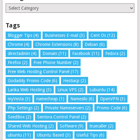
Categories
Tags
Blogger Tips
(4)
Businesses E-mail
(3)
Cent Os
(12)
Chrome
(4)
Chrome Extensions
(8)
Debian
(6)
directadmin
(4)
Domain
(11)
Facebook
(11)
Fedora
(2)
Firefox
(2)
Free Phone Number
(2)
Free Web Hosting Control Panel
(17)
Godaddy Promo Code
(6)
Hestiacp
(2)
Lanka Web Hosting
(3)
Linux VPS
(2)
Lubuntu
(14)
myVesta
(3)
namecheap
(1)
Namesilo
(6)
OpenVPN
(3)
Php Settings
(2)
Private Nameservers
(2)
Promo Code
(6)
SeedBox
(2)
Sentora Control Panel
(2)
Shared Web Hosting
(2)
Software
(9)
truecaller
(2)
ubuntu
(11)
Ubuntu Based
(3)
Useful Tips
(6)