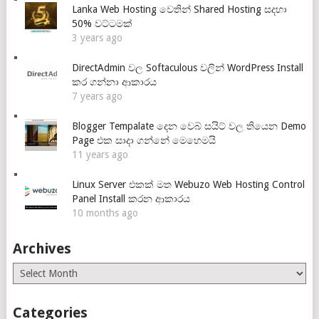
Lanka Web Hosting වෙතින් Shared Hosting සදහා
50% වට්ටමක්
3 years ago
DirectAdmin වල Softaculous වලින් WordPress Install
කර ගන්නා ආකාරය
7 years ago
Blogger Tempalate දෙන වෙබ් සයිට් වල තියෙන Demo
Page එක සාදා ගන්නේ මෙහෙමයි
11 years ago
Linux Server එකක් මත Webuzo Web Hosting Control
Panel Install කරන ආකාරය
10 months ago
Archives
Archives
Categories