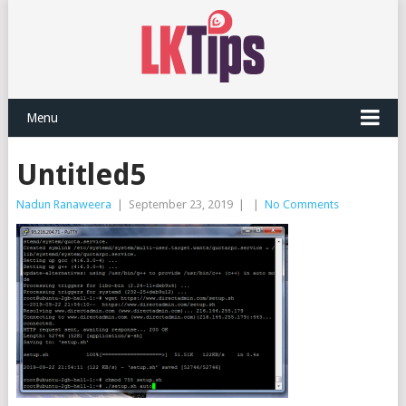
Menu
Untitled5
Nadun Ranaweera
|
September 23, 2019
|
|
No Comments