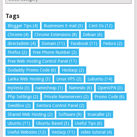
Tags
Blogger Tips
(4)
Businesses E-mail
(3)
Cent Os
(12)
Chrome
(4)
Chrome Extensions
(8)
Debian
(6)
directadmin
(4)
Domain
(11)
Facebook
(11)
Fedora
(2)
Firefox
(2)
Free Phone Number
(2)
Free Web Hosting Control Panel
(17)
Godaddy Promo Code
(6)
Hestiacp
(2)
Lanka Web Hosting
(3)
Linux VPS
(2)
Lubuntu
(14)
myVesta
(3)
namecheap
(1)
Namesilo
(6)
OpenVPN
(3)
Php Settings
(2)
Private Nameservers
(2)
Promo Code
(6)
SeedBox
(2)
Sentora Control Panel
(2)
Shared Web Hosting
(2)
Software
(9)
truecaller
(2)
ubuntu
(11)
Ubuntu Based
(3)
Useful Tips
(6)
Useful Websites
(12)
Vestacp
(11)
video tutorial
(4)