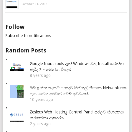
October 11, 2025
Follow
Subscribe to notifications
Random Posts
Google Input tools දැන් Windows වල Install කරන්න
බැරිද ? – මෙන්න විසදුම
8 years ago
ඔබ ඉන්න තැනට හොදට සිග්නල් තියෙන Netwook එක
දැන ගන්න පුළුවන් වෙබ් අඩවියක්.
10 years ago
Zeslecp Web Hosting Control Panel සරලව ස්ථාපනය
කරගන්නා ආකාරය
2 years ago