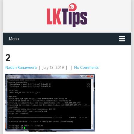
Menu
2
Nadun Ranaweera
|
July 13, 2019
|
|
No Comments