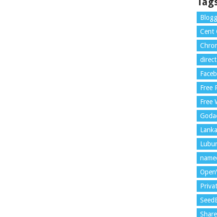
Tag
Blogg
Cent
Chrom
direc
Face
Free
Free 
Goda
Lank
Lubu
name
Open
Priva
Seed
Shar