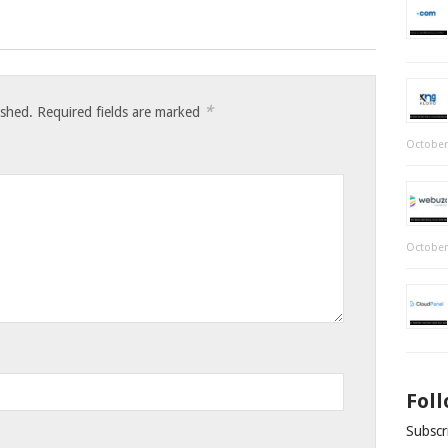
*
ished.
Required fields are marked
October
October
Fol
Subscri