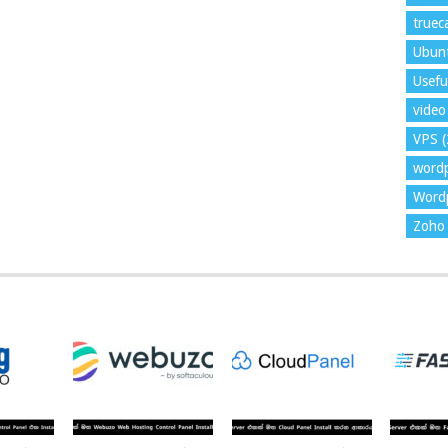
trueca
Ubun
Usefu
video 
VPS
(
word
Wordp
Zoho 