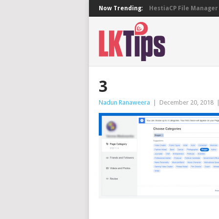
Now Trending:
HestiaCP File Manager 
3
Nadun Ranaweera
|
December 20, 2018