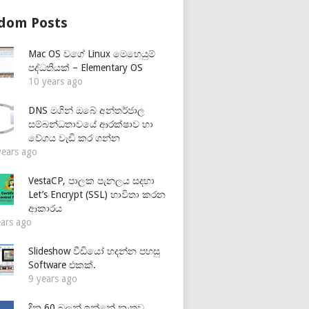
dom Posts
Mac OS වගේ Linux මෙහෙයුම්
පද්ධතියක් – Elementary OS
10 years ago
DNS මගින් ඔබේ අන්තර්ජාල
සම්බන්ධතාවයේ ආරක්ෂාව හා
වේගය වැඩි කර ගන්න
years ago
VestaCP, පාලක පැනලය සදහා
Let’s Encrypt (SSL) භාවිතා කරන
ආකාරය
ears ago
Slideshow වීඩියෝ හදන්න පහසු
Software එකක්.
9 years ago
දින 60 බලන් ඉන්නේ නැතුව