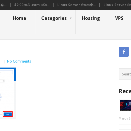
�...
$2.90 කට .com ඩො...
Linux Server එකක�...
Linux Server එ
Home
Categories
Hosting
VPS
|
|
No Comments
Rece
March 2