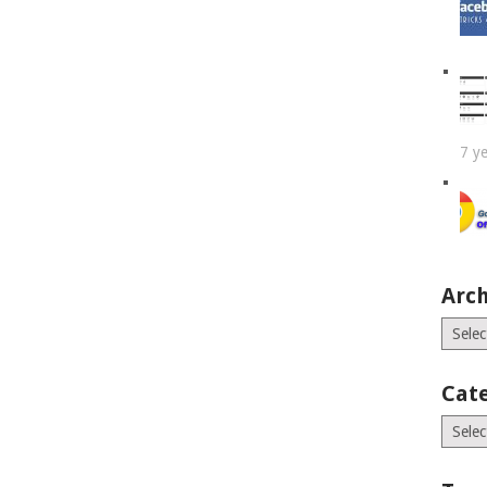
7 y
Arch
Archiv
Cat
Catego