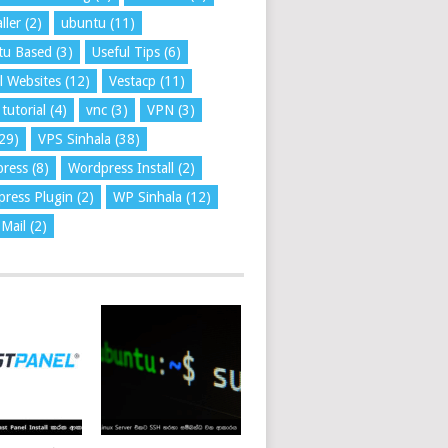
ller
(2)
ubuntu
(11)
tu Based
(3)
Useful Tips
(6)
l Websites
(12)
Vestacp
(11)
tutorial
(4)
vnc
(3)
VPN
(3)
29)
VPS Sinhala
(38)
press
(8)
Wordpress Install
(2)
ress Plugin
(2)
WP Sinhala
(12)
Mail
(2)