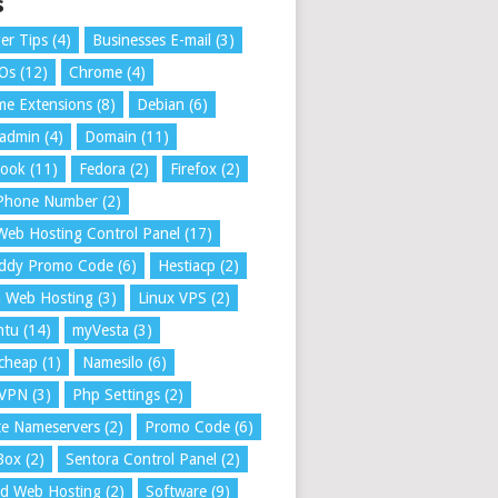
s
er Tips
(4)
Businesses E-mail
(3)
 Os
(12)
Chrome
(4)
e Extensions
(8)
Debian
(6)
tadmin
(4)
Domain
(11)
book
(11)
Fedora
(2)
Firefox
(2)
 Phone Number
(2)
Web Hosting Control Panel
(17)
ddy Promo Code
(6)
Hestiacp
(2)
a Web Hosting
(3)
Linux VPS
(2)
ntu
(14)
myVesta
(3)
cheap
(1)
Namesilo
(6)
VPN
(3)
Php Settings
(2)
te Nameservers
(2)
Promo Code
(6)
Box
(2)
Sentora Control Panel
(2)
ed Web Hosting
(2)
Software
(9)