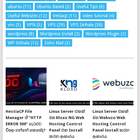
ubuntu
(11)
Ubuntu Based
(3)
Useful Tips
(6)
Useful Websites
(12)
Vestacp
(11)
video tutorial
(4)
vnc
(3)
VPN
(3)
VPS
(29)
VPS Sinhala
(38)
wordpress
(8)
Wordpress Install
(2)
Wordpress Plugin
(2)
WP Sinhala
(12)
Zoho Mail
(2)
HestiaCP File
Linux Server එකක්
Linux Server එකක්
Manager හි “HTTP
මත Kloxo NG Web
මත Webuzo Web
ERROR 500” ගැටළුව
Hosting Control
Hosting Control
විසඳා ගන්නේ කෙසේද?
Panel එක Install
Panel Install කරන
කරන ආකාරය
ආකාරය