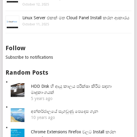
October 12, 2025
Linux Server එකක් මත Cloud Panel Install කරන ආකාරය
October 11, 2025
Follow
Subscribe to notifications
Random Posts
HDD Disk හි ආයු කාලය පරීක්ෂා කිරීම සඳහා
මෘදුකාංගයක්
5 years ago
අන්තර්ජාලයේ සැගවුණු පෙදෙස ගැන
10 years ago
Chrome Extensions Firefox වලට Install කරන