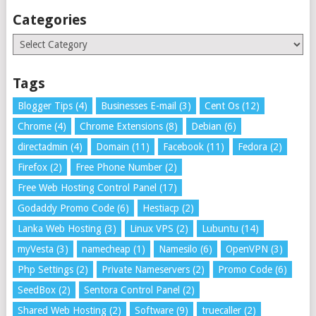
Categories
Categories
Tags
Blogger Tips
(4)
Businesses E-mail
(3)
Cent Os
(12)
Chrome
(4)
Chrome Extensions
(8)
Debian
(6)
directadmin
(4)
Domain
(11)
Facebook
(11)
Fedora
(2)
Firefox
(2)
Free Phone Number
(2)
Free Web Hosting Control Panel
(17)
Godaddy Promo Code
(6)
Hestiacp
(2)
Lanka Web Hosting
(3)
Linux VPS
(2)
Lubuntu
(14)
myVesta
(3)
namecheap
(1)
Namesilo
(6)
OpenVPN
(3)
Php Settings
(2)
Private Nameservers
(2)
Promo Code
(6)
SeedBox
(2)
Sentora Control Panel
(2)
Shared Web Hosting
(2)
Software
(9)
truecaller
(2)