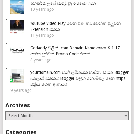
අන්තර්ජාලයේ සැගවුණු පෙදෙස ගැන
10 years ago
Youtube Video Play වෙන එක නවත්වන්න පුලුවන්
Extension එකක්
11 years ago
Godaddy වලින් .com Domain Name එකක් $ 1.17
ගන්න පුළුවන් Promo Code එකක්.
8 years ago
yourdomain.com වැනි ලිපිනයක් භාවිතා කරන Blogger
බ්ලොග් එකකට Blogger වලින් නොමිලේ දෙන https
සක්‍රීය කරන ආකාරය
9 years ago
Archives
Archives
Categories