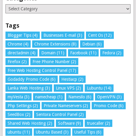
Categories
Tags
Blogger Tips
(4)
Businesses E-mail
(3)
Cent Os
(12)
Chrome
(4)
Chrome Extensions
(8)
Debian
(6)
directadmin
(4)
Domain
(11)
Facebook
(11)
Fedora
(2)
Firefox
(2)
Free Phone Number
(2)
Free Web Hosting Control Panel
(17)
Godaddy Promo Code
(6)
Hestiacp
(2)
Lanka Web Hosting
(3)
Linux VPS
(2)
Lubuntu
(14)
myVesta
(3)
namecheap
(1)
Namesilo
(6)
OpenVPN
(3)
Php Settings
(2)
Private Nameservers
(2)
Promo Code
(6)
SeedBox
(2)
Sentora Control Panel
(2)
Shared Web Hosting
(2)
Software
(9)
truecaller
(2)
ubuntu
(11)
Ubuntu Based
(3)
Useful Tips
(6)