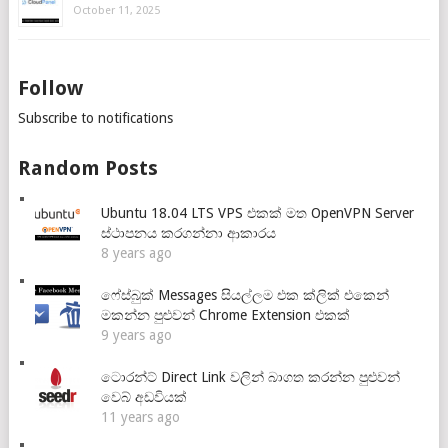
October 11, 2025
Follow
Subscribe to notifications
Random Posts
Ubuntu 18.04 LTS VPS එකක් මත OpenVPN Server
ස්ථාපනය කරගන්නා ආකාරය
8 years ago
ෆේස්බුක් Messages සියල්ලම එක ක්ලික් එකෙන්
මකන්න පුළුවන් Chrome Extension එකක්
9 years ago
ටොරන්ට් Direct Link වලින් බාගත කරන්න පුළුවන්
වෙබ් අඩවියක්
11 years ago