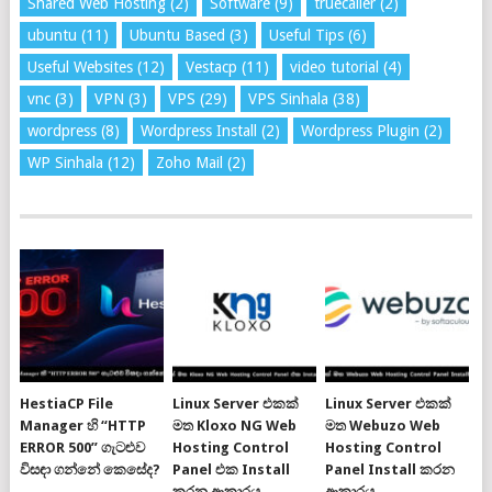
Shared Web Hosting
(2)
Software
(9)
truecaller
(2)
ubuntu
(11)
Ubuntu Based
(3)
Useful Tips
(6)
Useful Websites
(12)
Vestacp
(11)
video tutorial
(4)
vnc
(3)
VPN
(3)
VPS
(29)
VPS Sinhala
(38)
wordpress
(8)
Wordpress Install
(2)
Wordpress Plugin
(2)
WP Sinhala
(12)
Zoho Mail
(2)
HestiaCP File
Linux Server එකක්
Linux Server එකක්
Manager හි “HTTP
මත Kloxo NG Web
මත Webuzo Web
ERROR 500” ගැටළුව
Hosting Control
Hosting Control
විසඳා ගන්නේ කෙසේද?
Panel එක Install
Panel Install කරන
කරන ආකාරය
ආකාරය