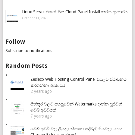
Linux Server එකක් මත Cloud Panel Install කරන ආකාරය
October 11, 2025
Follow
Subscribe to notifications
Random Posts
Zeslecp Web Hosting Control Panel සරලව ස්ථාපනය
කරගන්නා ආකාරය
2 years ago
පින්තූර වලට පහසුවෙන් Watermarks දාන්න පුළුවන්
වෙබ් අඩවියක්
7 years ago
වෙබ් අඩවි වල ලියලා තියෙන දේවල් කියවලා දෙන
Chrome Extension එකක්