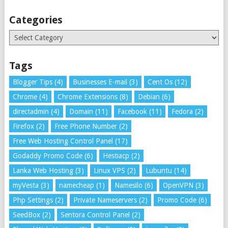
Categories
Categories
Tags
Blogger Tips
(4)
Businesses E-mail
(3)
Cent Os
(12)
Chrome
(4)
Chrome Extensions
(8)
Debian
(6)
directadmin
(4)
Domain
(11)
Facebook
(11)
Fedora
(2)
Firefox
(2)
Free Phone Number
(2)
Free Web Hosting Control Panel
(17)
Godaddy Promo Code
(6)
Hestiacp
(2)
Lanka Web Hosting
(3)
Linux VPS
(2)
Lubuntu
(14)
myVesta
(3)
namecheap
(1)
Namesilo
(6)
OpenVPN
(3)
Php Settings
(2)
Private Nameservers
(2)
Promo Code
(6)
SeedBox
(2)
Sentora Control Panel
(2)