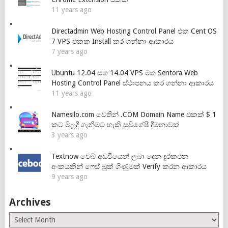
11 years ago
Directadmin Web Hosting Control Panel එක Cent OS
7 VPS එකක Install කර ගන්නා ආකාරය
7 years ago
Ubuntu 12.04 සහ 14.04 VPS මත Sentora Web
Hosting Control Panel ස්ථාපනය කර ගන්නා ආකාරය
11 years ago
Namesilo.com වෙතින් .COM Domain Name එකක් $ 1
කට මිලදී ගැනීමට හැකි සුවිශේෂී දීමනාවක්
3 years ago
Textnow වෙබ් අඩවියෙන් ලබා දෙන දුරකථන
අංකයකින් ෆෙස් බුක් ගිණුමක් Verify කරන ආකාරය
9 years ago
Archives
Archives