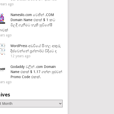
years ago
Namesilo.com වෙතින් .COM
Domain Name එකක් $ 1 කට
මිලදී ගැනීමට හැකි සුවිශේෂී
නාවක්
ears ago
WordPress අඩවියේ සිංහල අකුරු
දිස්වෙන්නේ ප්‍රශ්නාර්ථ විදියට ද
12 years ago
Godaddy වලින් .com Domain
Name එකක් $ 1.17 ගන්න පුළුවන්
Promo Code එකක්.
ears ago
ives
es