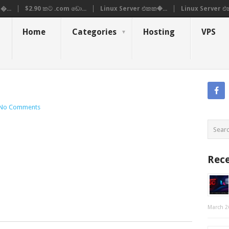
�...
$2.90 කට .com ඩො...
Linux Server එකක�...
Linux Server එ
Home
Categories
Hosting
VPS
No Comments
Rece
March 2