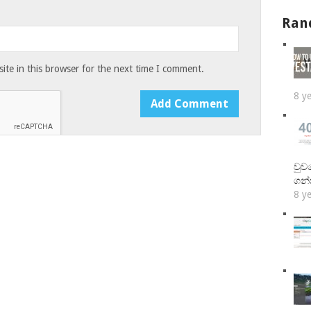
Ran
te in this browser for the next time I comment.
8 y
වුව
ගන
8 y