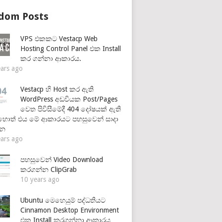
dom Posts
VPS එකකට Vestacp Web
Hosting Control Panel එක Install
කර ගන්නා ආකාරය.
ears ago
Vestacp හි Host කර ඇති
WordPress අඩවියක Post/Pages
වෙත පිවිසීමේදී 404 දෝෂයක් ඇති
හොත් එය මේ ආකාරයට පහසුවෙන් සාදා
්න
ears ago
පහසුවෙන් Video Download
කරගන්න ClipGrab
10 years ago
Ubuntu මෙහෙයුම් පද්ධතියට
Cinnamon Desktop Environment
එක Install කරගන්නා ආකාරය