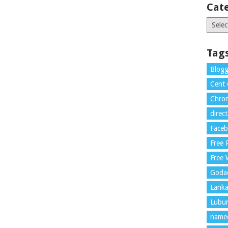
Cat
Catego
Tag
Blogg
Cent
Chrom
direc
Face
Free
Free 
Goda
Lank
Lubu
name