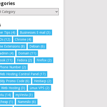
egories
ries
s
er Tips
(4)
Businesses E-mail
(3)
 Os
(12)
Chrome
(4)
e Extensions
(8)
Debian
(6)
tadmin
(4)
Domain
(11)
book
(11)
Fedora
(2)
Firefox
(2)
 Phone Number
(2)
Web Hosting Control Panel
(17)
ddy Promo Code
(6)
Hestiacp
(2)
a Web Hosting
(3)
Linux VPS
(2)
ntu
(14)
myVesta
(3)
cheap
(1)
Namesilo
(6)