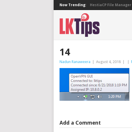
Now Trending:
HestiaCP File Manager 
14
Nadun Ranaweera
|
August 4, 2018
|
|
Add a Comment