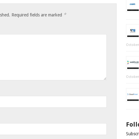
*
ished.
Required fields are marked
October
October
Fol
Subscri