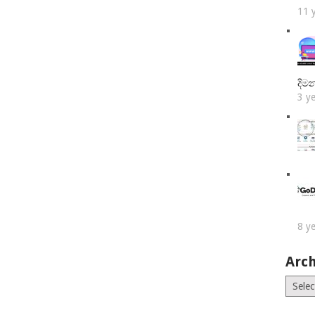
11 
දීම
3 y
8 y
Arch
Archiv