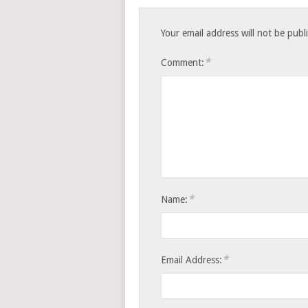
Your email address will not be publ
*
Comment:
*
Name:
*
Email Address: