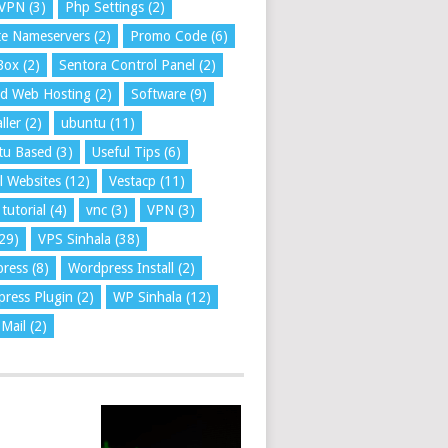
VPN
(3)
Php Settings
(2)
te Nameservers
(2)
Promo Code
(6)
Box
(2)
Sentora Control Panel
(2)
ed Web Hosting
(2)
Software
(9)
ller
(2)
ubuntu
(11)
tu Based
(3)
Useful Tips
(6)
l Websites
(12)
Vestacp
(11)
tutorial
(4)
vnc
(3)
VPN
(3)
29)
VPS Sinhala
(38)
press
(8)
Wordpress Install
(2)
ress Plugin
(2)
WP Sinhala
(12)
Mail
(2)