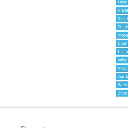
Open
Priva
Seed
Shar
trueca
Ubun
Usefu
video 
VPS
(
word
Wordp
Zoho 