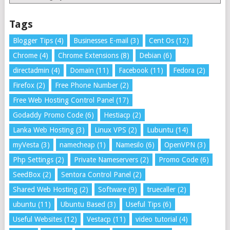
Tags
Blogger Tips
(4)
Businesses E-mail
(3)
Cent Os
(12)
Chrome
(4)
Chrome Extensions
(8)
Debian
(6)
directadmin
(4)
Domain
(11)
Facebook
(11)
Fedora
(2)
Firefox
(2)
Free Phone Number
(2)
Free Web Hosting Control Panel
(17)
Godaddy Promo Code
(6)
Hestiacp
(2)
Lanka Web Hosting
(3)
Linux VPS
(2)
Lubuntu
(14)
myVesta
(3)
namecheap
(1)
Namesilo
(6)
OpenVPN
(3)
Php Settings
(2)
Private Nameservers
(2)
Promo Code
(6)
SeedBox
(2)
Sentora Control Panel
(2)
Shared Web Hosting
(2)
Software
(9)
truecaller
(2)
ubuntu
(11)
Ubuntu Based
(3)
Useful Tips
(6)
Useful Websites
(12)
Vestacp
(11)
video tutorial
(4)