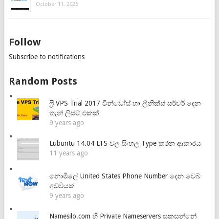
October 11, 2025
Follow
Subscribe to notifications
Random Posts
ෆ්‍රී VPS Trial 2017 වින්ඩෝස් හා ලිනික්ස් සර්වර් දෙන
තැන් ලිස්ට් එකක්
9 years ago
Lubuntu 14.04 LTS වල සිංහල Type කරන ආකාරය
11 years ago
නොමිලේ United States Phone Number දෙන වෙබ්
අඩවියක්
9 years ago
Namesilo.com හි Private Nameservers සකසන්නේ