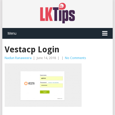
Menu
Vestacp Login
Nadun Ranaweera
|
June 14, 2018
|
|
No Comments