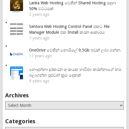
Lanka Web Hosting වෙතින් Shared Hosting සදහා
50% වට්ටමක්
3 years ago
Sentora Web Hosting Control Panel එකට File
Manager Module එක Install කරන ආකාරය
7 years ago
OneDrive වෙතින් නොමිලේ 0.5Gb ඉඩක් ලබා ගන්න.
11 years ago
නොදන්නා දුරකථන අංකයක භාවිතා කරන්නාගේ නම
බලාගන්න පුළුවන් ක්‍රම දෙකක්
9 years ago
Archives
Archives
Categories