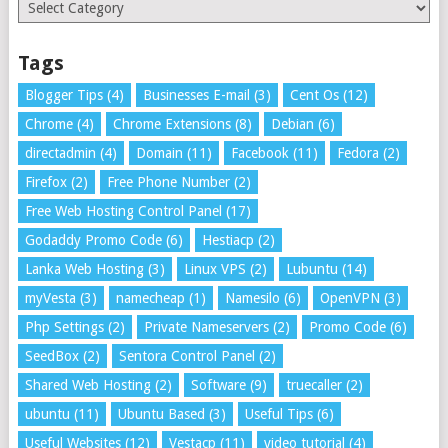
Categories
Tags
Blogger Tips
(4)
Businesses E-mail
(3)
Cent Os
(12)
Chrome
(4)
Chrome Extensions
(8)
Debian
(6)
directadmin
(4)
Domain
(11)
Facebook
(11)
Fedora
(2)
Firefox
(2)
Free Phone Number
(2)
Free Web Hosting Control Panel
(17)
Godaddy Promo Code
(6)
Hestiacp
(2)
Lanka Web Hosting
(3)
Linux VPS
(2)
Lubuntu
(14)
myVesta
(3)
namecheap
(1)
Namesilo
(6)
OpenVPN
(3)
Php Settings
(2)
Private Nameservers
(2)
Promo Code
(6)
SeedBox
(2)
Sentora Control Panel
(2)
Shared Web Hosting
(2)
Software
(9)
truecaller
(2)
ubuntu
(11)
Ubuntu Based
(3)
Useful Tips
(6)
Useful Websites
(12)
Vestacp
(11)
video tutorial
(4)