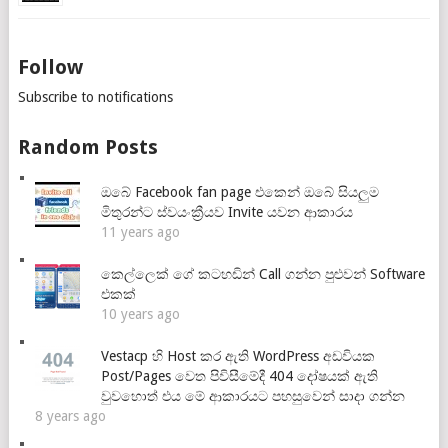
Follow
Subscribe to notifications
Random Posts
ඔබේ Facebook fan page එකෙන් ඔබේ සියලුම
මිතුරන්ට ස්වයංක්‍රීයව Invite යවන ආකාරය
11 years ago
කෙල්ලෙක් ගේ කටහඩින් Call ගන්න පුළුවන් Software
එකක්
10 years ago
Vestacp හි Host කර ඇති WordPress අඩවියක
Post/Pages වෙත පිවිසීමේදී 404 දෝෂයක් ඇති
වුවහොත් එය මේ ආකාරයට පහසුවෙන් සාදා ගන්න
8 years ago