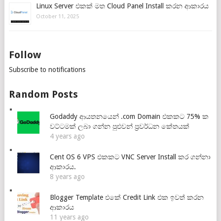
Linux Server එකක් මත Cloud Panel Install කරන ආකාරය
October 11, 2025
Follow
Subscribe to notifications
Random Posts
Godaddy ආයතනයෙන් .com Domain එකකට 75% ක
වට්ටමක් ලබා ගන්න පුළුවන් ප්‍රවර්ධන කේතයක්
4 years ago
Cent OS 6 VPS එකකට VNC Server Install කර ගන්නා
ආකාරය.
8 years ago
Blogger Template එකේ Credit Link එක ඉවත් කරන
ආකාරය
11 years ago