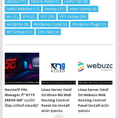
ubuntu
(11)
Ubuntu Based
(3)
Useful Tips
(6)
Useful Websites
(12)
Vestacp
(11)
video tutorial
(4)
vnc
(3)
VPN
(3)
VPS
(29)
VPS Sinhala
(38)
wordpress
(8)
Wordpress Install
(2)
Wordpress Plugin
(2)
WP Sinhala
(12)
Zoho Mail
(2)
HestiaCP File
Linux Server එකක්
Linux Server එකක්
Manager හි “HTTP
මත Kloxo NG Web
මත Webuzo Web
ERROR 500” ගැටළුව
Hosting Control
Hosting Control
විසඳා ගන්නේ කෙසේද?
Panel එක Install
Panel Install කරන
කරන ආකාරය
ආකාරය