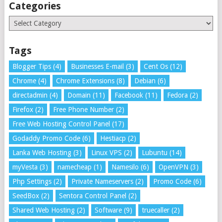
Categories
Categories
Tags
Blogger Tips
(4)
Businesses E-mail
(3)
Cent Os
(12)
Chrome
(4)
Chrome Extensions
(8)
Debian
(6)
directadmin
(4)
Domain
(11)
Facebook
(11)
Fedora
(2)
Firefox
(2)
Free Phone Number
(2)
Free Web Hosting Control Panel
(17)
Godaddy Promo Code
(6)
Hestiacp
(2)
Lanka Web Hosting
(3)
Linux VPS
(2)
Lubuntu
(14)
myVesta
(3)
namecheap
(1)
Namesilo
(6)
OpenVPN
(3)
Php Settings
(2)
Private Nameservers
(2)
Promo Code
(6)
SeedBox
(2)
Sentora Control Panel
(2)
Shared Web Hosting
(2)
Software
(9)
truecaller
(2)