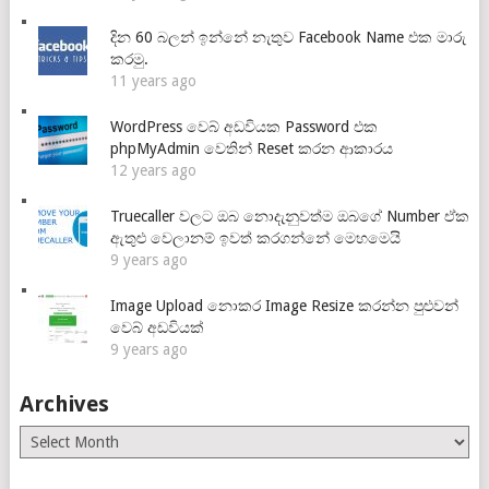
දින 60 බලන් ඉන්නේ නැතුව Facebook Name එක මාරු
කරමු.
11 years ago
WordPress වෙබ් අඩවියක Password එක
phpMyAdmin වෙතින් Reset කරන ආකාරය
12 years ago
Truecaller වලට ඔබ නොදැනුවත්ම ඔබගේ Number ඒක
ඇතුළු වෙලානම් ඉවත් කරගන්නේ මෙහමෙයි
9 years ago
Image Upload නොකර Image Resize කරන්න පුළුවන්
වෙබ් අඩවියක්
9 years ago
Archives
Archives