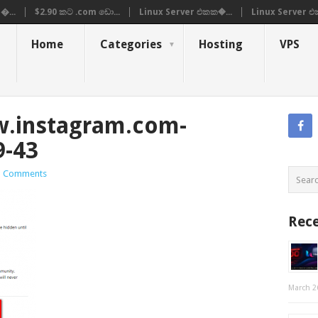
�...
$2.90 කට .com ඩො...
Linux Server එකක�...
Linux Server එ
Home
Categories
Hosting
VPS
.instagram.com-
9-43
 Comments
Rece
March 2