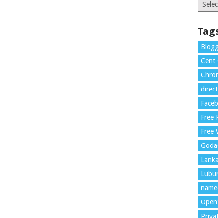
Catego
Tag
Blogg
Cent
Chrom
direc
Face
Free
Free 
Goda
Lank
Lubu
name
Open
Priva