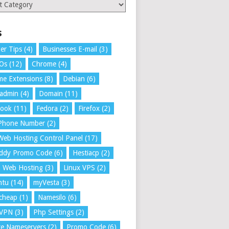
ries
s
er Tips
(4)
Businesses E-mail
(3)
 Os
(12)
Chrome
(4)
e Extensions
(8)
Debian
(6)
tadmin
(4)
Domain
(11)
book
(11)
Fedora
(2)
Firefox
(2)
 Phone Number
(2)
Web Hosting Control Panel
(17)
ddy Promo Code
(6)
Hestiacp
(2)
a Web Hosting
(3)
Linux VPS
(2)
ntu
(14)
myVesta
(3)
cheap
(1)
Namesilo
(6)
VPN
(3)
Php Settings
(2)
te Nameservers
(2)
Promo Code
(6)