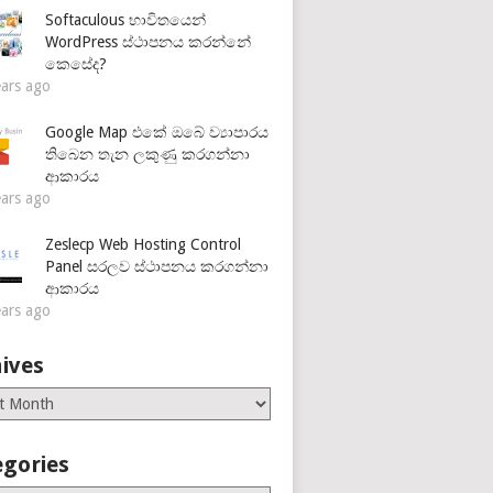
Softaculous භාවිතයෙන්
WordPress ස්ථාපනය කරන්නේ
කෙසේද?
ears ago
Google Map එකේ ඔබේ ව්‍යාපාරය
තිබෙන තැන ලකුණු කරගන්නා
ආකාරය
ears ago
Zeslecp Web Hosting Control
Panel සරලව ස්ථාපනය කරගන්නා
ආකාරය
ears ago
ives
es
egories