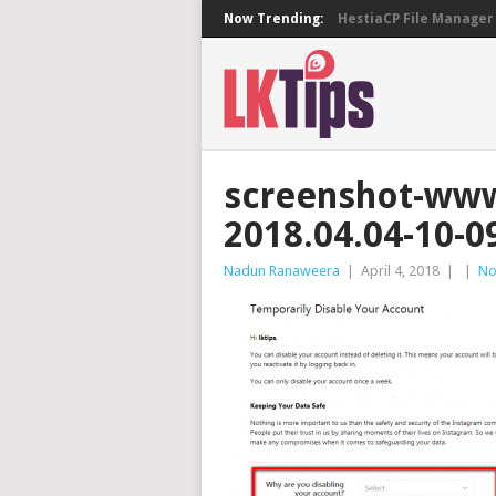
Now Trending:
HestiaCP File Manager 
screenshot-www
2018.04.04-10-0
Nadun Ranaweera
|
April 4, 2018
|
|
No