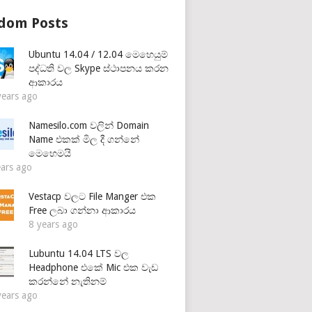
dom Posts
Ubuntu 14.04 / 12.04 මෙහෙයුම්
පද්ධති වල Skype ස්ථාපනය කරන
ආකාරය
years ago
Namesilo.com වලින් Domain
Name එකක් මිල දී ගන්නේ
මෙහෙමයි
ears ago
Vestacp වලට File Manger එක
Free ලබා ගන්නා ආකාරය
8 years ago
Lubuntu 14.04 LTS වල
Headphone එකේ Mic එක වැඩ
කරන්නේ නැතිනම්
years ago