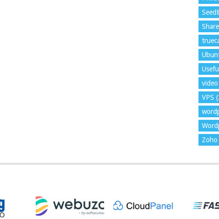
Seed
Shar
trueca
Ubun
Usefu
video 
VPS
(
word
Wordp
Zoho 