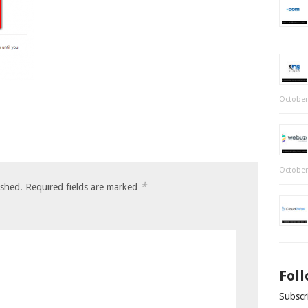
October
October
*
ished.
Required fields are marked
Fol
Subscri