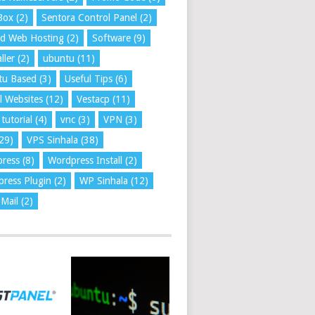
Box
(2)
Sentora Control Panel
(2)
ed Web Hosting
(2)
Software
(9)
ller
(2)
ubuntu
(11)
tu Based
(3)
Useful Tips
(6)
l Websites
(12)
Vestacp
(11)
tutorial
(4)
vnc
(3)
VPN
(3)
29)
VPS Sinhala
(38)
press
(8)
Wordpress Install
(2)
ress Plugin
(2)
WP Sinhala
(12)
Mail
(2)