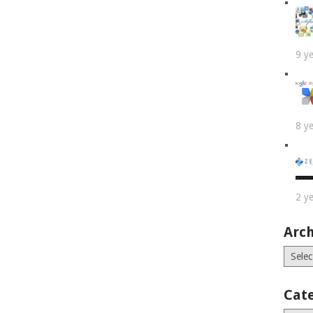
9 y
8 y
2 y
Arch
Archiv
Cat