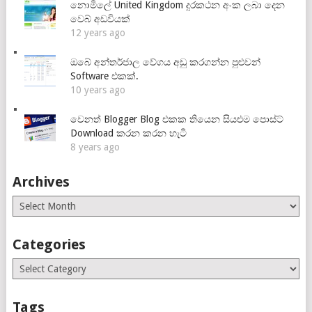
නොමිලේ United Kingdom දුරකථන අංක ලබා දෙන
වෙබ් අඩවියක්
12 years ago
ඔබේ අන්තර්ජාල වේගය අඩු කරගන්න පුළුවන්
Software එකක්.
10 years ago
වෙනත් Blogger Blog එකක තියෙන සියළුම පොස්ට්
Download කරන කරන හැටි
8 years ago
Archives
Archives
Categories
Categories
Tags