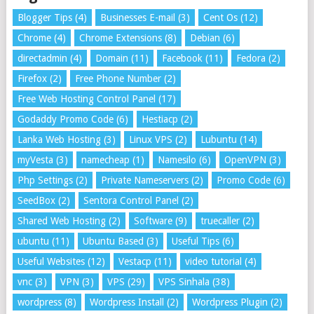
Blogger Tips
(4)
Businesses E-mail
(3)
Cent Os
(12)
Chrome
(4)
Chrome Extensions
(8)
Debian
(6)
directadmin
(4)
Domain
(11)
Facebook
(11)
Fedora
(2)
Firefox
(2)
Free Phone Number
(2)
Free Web Hosting Control Panel
(17)
Godaddy Promo Code
(6)
Hestiacp
(2)
Lanka Web Hosting
(3)
Linux VPS
(2)
Lubuntu
(14)
myVesta
(3)
namecheap
(1)
Namesilo
(6)
OpenVPN
(3)
Php Settings
(2)
Private Nameservers
(2)
Promo Code
(6)
SeedBox
(2)
Sentora Control Panel
(2)
Shared Web Hosting
(2)
Software
(9)
truecaller
(2)
ubuntu
(11)
Ubuntu Based
(3)
Useful Tips
(6)
Useful Websites
(12)
Vestacp
(11)
video tutorial
(4)
vnc
(3)
VPN
(3)
VPS
(29)
VPS Sinhala
(38)
wordpress
(8)
Wordpress Install
(2)
Wordpress Plugin
(2)