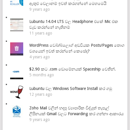
ඇතුළු වෙලානම් ඉවත් කරගන්නේ මෙහමෙයි
9 years ago
Lubuntu 14.04 LTS වල Headphone එකේ Mic එක
වැඩ කරන්නේ නැතිනම්
11 years ago
WordPress වෙබ්/බ්ලොග් අඩවියක Posts/Pages තොග
වශයෙන් ඉවත් කරන්නේ කෙසේද?
4 years ago
$2.90 කට .com ඩොමේනයක් Spaceship වෙතින්.
5 months ago
Lubuntu වල Windows Software Install කර ගමු
12 years ago
Zoho Mail වලින් හදපු ව්‍යාපාරික විද්යුත් තැපැල්
ලිපිනයක් Gmail වලට Forwarding කර ගන්නා ආකාරය
9 years ago