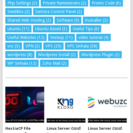
Php Settings
(2)
Private Nameservers
(2)
Promo Code
(6)
SeedBox
(2)
Sentora Control Panel
(2)
Shared Web Hosting
(2)
Software
(9)
truecaller
(2)
ubuntu
(11)
Ubuntu Based
(3)
Useful Tips
(6)
Useful Websites
(12)
Vestacp
(11)
video tutorial
(4)
vnc
(3)
VPN
(3)
VPS
(29)
VPS Sinhala
(38)
wordpress
(8)
Wordpress Install
(2)
Wordpress Plugin
(2)
WP Sinhala
(12)
Zoho Mail
(2)
HestiaCP File
Linux Server එකක්
Linux Server එකක්