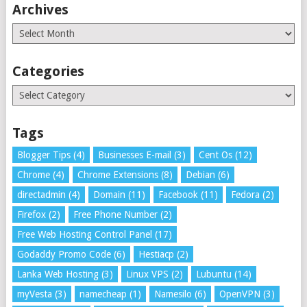
Archives
Archives
Categories
Categories
Tags
Blogger Tips
(4)
Businesses E-mail
(3)
Cent Os
(12)
Chrome
(4)
Chrome Extensions
(8)
Debian
(6)
directadmin
(4)
Domain
(11)
Facebook
(11)
Fedora
(2)
Firefox
(2)
Free Phone Number
(2)
Free Web Hosting Control Panel
(17)
Godaddy Promo Code
(6)
Hestiacp
(2)
Lanka Web Hosting
(3)
Linux VPS
(2)
Lubuntu
(14)
myVesta
(3)
namecheap
(1)
Namesilo
(6)
OpenVPN
(3)