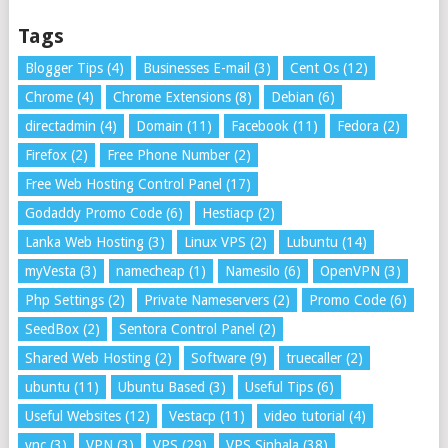
Tags
Blogger Tips
(4)
Businesses E-mail
(3)
Cent Os
(12)
Chrome
(4)
Chrome Extensions
(8)
Debian
(6)
directadmin
(4)
Domain
(11)
Facebook
(11)
Fedora
(2)
Firefox
(2)
Free Phone Number
(2)
Free Web Hosting Control Panel
(17)
Godaddy Promo Code
(6)
Hestiacp
(2)
Lanka Web Hosting
(3)
Linux VPS
(2)
Lubuntu
(14)
myVesta
(3)
namecheap
(1)
Namesilo
(6)
OpenVPN
(3)
Php Settings
(2)
Private Nameservers
(2)
Promo Code
(6)
SeedBox
(2)
Sentora Control Panel
(2)
Shared Web Hosting
(2)
Software
(9)
truecaller
(2)
ubuntu
(11)
Ubuntu Based
(3)
Useful Tips
(6)
Useful Websites
(12)
Vestacp
(11)
video tutorial
(4)
vnc
(3)
VPN
(3)
VPS
(29)
VPS Sinhala
(38)