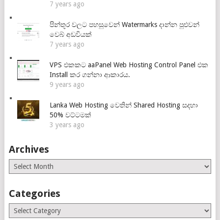
7 years ago
පින්තූර වලට පහසුවෙන් Watermarks දාන්න පුළුවන්
වෙබ් අඩවියක්
7 years ago
VPS එකකට aaPanel Web Hosting Control Panel එක
Install කර ගන්නා ආකාරය.
9 years ago
Lanka Web Hosting වෙතින් Shared Hosting සදහා
50% වට්ටමක්
3 years ago
Archives
Archives
Categories
Categories