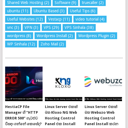
Shared Web Hosting
(2)
Software
(9)
truecaller
(2)
ubuntu
(11)
Ubuntu Based
(3)
Useful Tips
(6)
Useful Websites
(12)
Vestacp
(11)
video tutorial
(4)
vnc
(3)
VPN
(3)
VPS
(29)
VPS Sinhala
(38)
wordpress
(8)
Wordpress Install
(2)
Wordpress Plugin
(2)
WP Sinhala
(12)
Zoho Mail
(2)
HestiaCP File
Linux Server එකක්
Linux Server එකක්
Manager හි “HTTP
මත Kloxo NG Web
මත Webuzo Web
ERROR 500” ගැටළුව
Hosting Control
Hosting Control
විසඳා ගන්නේ කෙසේද?
Panel එක Install
Panel Install කරන