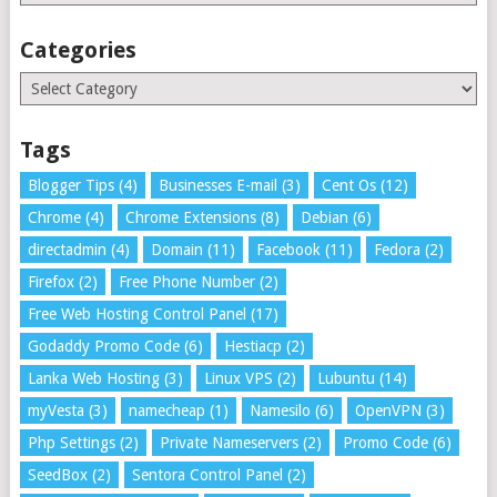
Categories
Categories
Tags
Blogger Tips
(4)
Businesses E-mail
(3)
Cent Os
(12)
Chrome
(4)
Chrome Extensions
(8)
Debian
(6)
directadmin
(4)
Domain
(11)
Facebook
(11)
Fedora
(2)
Firefox
(2)
Free Phone Number
(2)
Free Web Hosting Control Panel
(17)
Godaddy Promo Code
(6)
Hestiacp
(2)
Lanka Web Hosting
(3)
Linux VPS
(2)
Lubuntu
(14)
myVesta
(3)
namecheap
(1)
Namesilo
(6)
OpenVPN
(3)
Php Settings
(2)
Private Nameservers
(2)
Promo Code
(6)
SeedBox
(2)
Sentora Control Panel
(2)