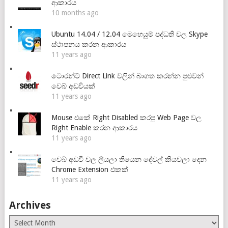
ආකාරය
10 months ago
Ubuntu 14.04 / 12.04 මෙහෙයුම් පද්ධති වල Skype
ස්ථාපනය කරන ආකාරය
11 years ago
ටොරන්ට් Direct Link වලින් බාගත කරන්න පුළුවන්
වෙබ් අඩවියක්
11 years ago
Mouse එකේ Right Disabled කරපු Web Page වල
Right Enable කරන ආකාරය
11 years ago
වෙබ් අඩවි වල ලියලා තියෙන දේවල් කියවලා දෙන
Chrome Extension එකක්
11 years ago
Archives
Archives