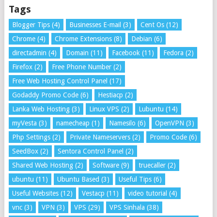
Tags
Blogger Tips
(4)
Businesses E-mail
(3)
Cent Os
(12)
Chrome
(4)
Chrome Extensions
(8)
Debian
(6)
directadmin
(4)
Domain
(11)
Facebook
(11)
Fedora
(2)
Firefox
(2)
Free Phone Number
(2)
Free Web Hosting Control Panel
(17)
Godaddy Promo Code
(6)
Hestiacp
(2)
Lanka Web Hosting
(3)
Linux VPS
(2)
Lubuntu
(14)
myVesta
(3)
namecheap
(1)
Namesilo
(6)
OpenVPN
(3)
Php Settings
(2)
Private Nameservers
(2)
Promo Code
(6)
SeedBox
(2)
Sentora Control Panel
(2)
Shared Web Hosting
(2)
Software
(9)
truecaller
(2)
ubuntu
(11)
Ubuntu Based
(3)
Useful Tips
(6)
Useful Websites
(12)
Vestacp
(11)
video tutorial
(4)
vnc
(3)
VPN
(3)
VPS
(29)
VPS Sinhala
(38)