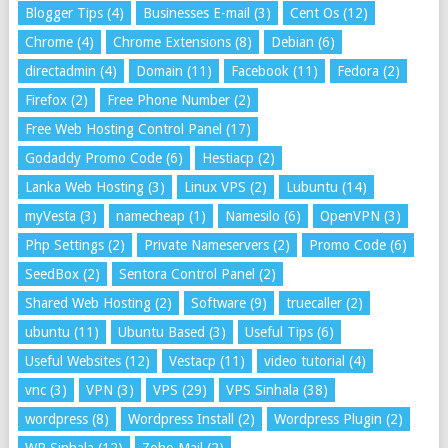
Blogger Tips
(4)
Businesses E-mail
(3)
Cent Os
(12)
Chrome
(4)
Chrome Extensions
(8)
Debian
(6)
directadmin
(4)
Domain
(11)
Facebook
(11)
Fedora
(2)
Firefox
(2)
Free Phone Number
(2)
Free Web Hosting Control Panel
(17)
Godaddy Promo Code
(6)
Hestiacp
(2)
Lanka Web Hosting
(3)
Linux VPS
(2)
Lubuntu
(14)
myVesta
(3)
namecheap
(1)
Namesilo
(6)
OpenVPN
(3)
Php Settings
(2)
Private Nameservers
(2)
Promo Code
(6)
SeedBox
(2)
Sentora Control Panel
(2)
Shared Web Hosting
(2)
Software
(9)
truecaller
(2)
ubuntu
(11)
Ubuntu Based
(3)
Useful Tips
(6)
Useful Websites
(12)
Vestacp
(11)
video tutorial
(4)
vnc
(3)
VPN
(3)
VPS
(29)
VPS Sinhala
(38)
wordpress
(8)
Wordpress Install
(2)
Wordpress Plugin
(2)
WP Sinhala
(12)
Zoho Mail
(2)