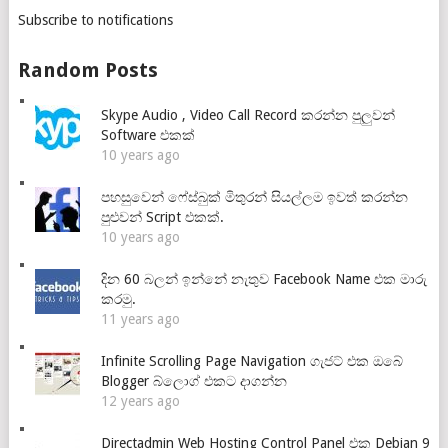
Subscribe to notifications
Random Posts
Skype Audio , Video Call Record කරන්න පුලුවන්
Software එකක්
10 years ago
පහසුවෙන් ෆේස්බුක් මිතුරන් සියල්ලම ඉවත් කරන්න
පුළුවන් Script එකක්.
10 years ago
දින 60 බලන් ඉන්නේ නැතුව Facebook Name එක මාරු
කරමු.
11 years ago
Infinite Scrolling Page Navigation ගැජට් එක ඔබේ
Blogger බ්ලොග් එකට දාගන්න
12 years ago
Directadmin Web Hosting Control Panel එක Debian 9