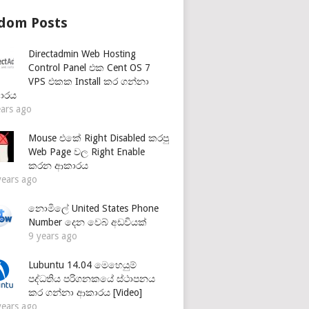
dom Posts
Directadmin Web Hosting
Control Panel එක Cent OS 7
VPS එකක Install කර ගන්නා
ාරය
ears ago
Mouse එකේ Right Disabled කරපු
Web Page වල Right Enable
කරන ආකාරය
years ago
නොමිලේ United States Phone
Number දෙන වෙබ් අඩවියක්
9 years ago
Lubuntu 14.04 මෙහෙයුම්
පද්ධතිය පරිගනකයේ ස්ථාපනය
කර ගන්නා ආකාරය [Video]
years ago