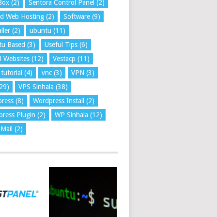
Box
(2)
Sentora Control Panel
(2)
ed Web Hosting
(2)
Software
(9)
ller
(2)
ubuntu
(11)
tu Based
(3)
Useful Tips
(6)
l Websites
(12)
Vestacp
(11)
tutorial
(4)
vnc
(3)
VPN
(3)
29)
VPS Sinhala
(38)
press
(8)
Wordpress Install
(2)
ress Plugin
(2)
WP Sinhala
(12)
Mail
(2)