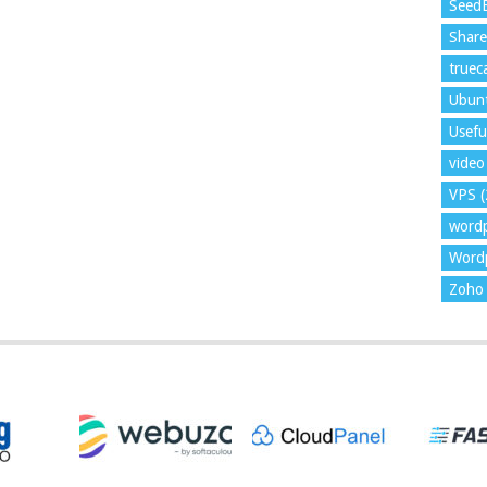
Seed
Shar
trueca
Ubun
Usefu
video 
VPS
(
word
Wordp
Zoho 