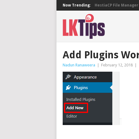
Now Trending:
HestiaCP File Manager 
Add Plugins Wo
Nadun Ranaweera
|
February 12, 2018
|