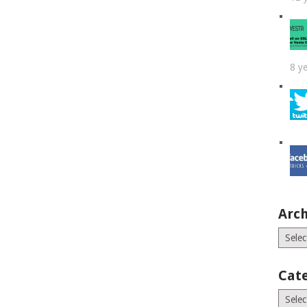
8 y
Arch
Archiv
Cat
Catego