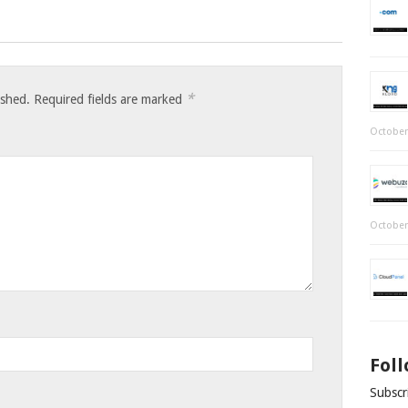
*
ished.
Required fields are marked
October
October
Fol
Subscri