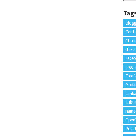
Tag
Blogg
Cent
Chrom
direc
Face
Free
Free 
Goda
Lank
Lubu
name
Open
Priva