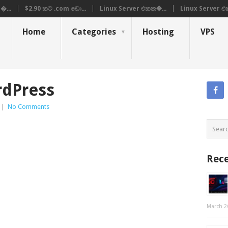
�...
$2.90 කට .com ඩො...
Linux Server එකක�...
Linux Server එ
Home
Categories
Hosting
VPS
rdPress
|
No Comments
Rece
March 2