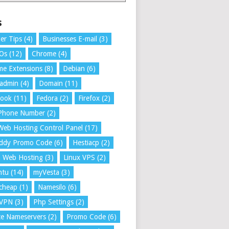
s
er Tips
(4)
Businesses E-mail
(3)
 Os
(12)
Chrome
(4)
e Extensions
(8)
Debian
(6)
tadmin
(4)
Domain
(11)
book
(11)
Fedora
(2)
Firefox
(2)
 Phone Number
(2)
Web Hosting Control Panel
(17)
ddy Promo Code
(6)
Hestiacp
(2)
a Web Hosting
(3)
Linux VPS
(2)
ntu
(14)
myVesta
(3)
cheap
(1)
Namesilo
(6)
VPN
(3)
Php Settings
(2)
te Nameservers
(2)
Promo Code
(6)