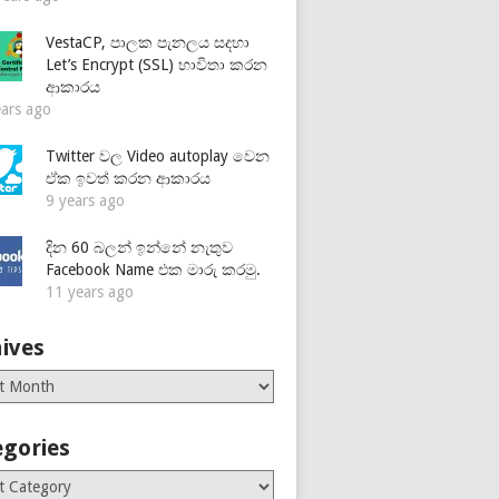
VestaCP, පාලක පැනලය සදහා
Let’s Encrypt (SSL) භාවිතා කරන
ආකාරය
ears ago
Twitter වල Video autoplay වෙන
ඒක ඉවත් කරන ආකාරය
9 years ago
දින 60 බලන් ඉන්නේ නැතුව
Facebook Name එක මාරු කරමු.
11 years ago
ives
es
egories
ries