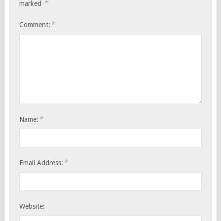
*
marked
*
Comment:
*
Name:
*
Email Address:
Website: