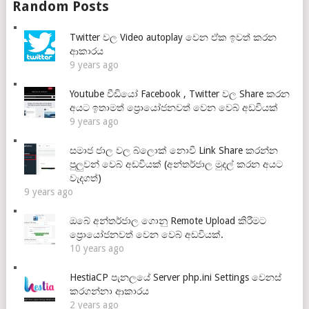
Random Posts
Twitter වල Video autoplay වෙන ඒක ඉවත් කරන
ආකාරය
9 years ago
Youtube වීඩියෝ Facebook , Twitter වල Share කරන
අයට ඉතාමත් ප්‍රොයෝජනවත් වෙන වෙබ් අඩවියක්
9 years ago
සමාජ ජාල වල බ්ලොක් නොවී Link Share කරන්න
පුලුවන් වෙබ් අඩවියක් (අන්තර්ජාල මුදල් කරන අයට
වැදගත්)
9 years ago
ඔබේ අන්තර්ජාල ගොනු Remote Upload කිරීමට
ප්‍රොයෝජනවත් වෙන වෙබ් අඩවියක්.
10 years ago
HestiaCP පැනලයේ Server php.ini Settings වෙනස්
කරගන්නා ආකාරය
2 years ago