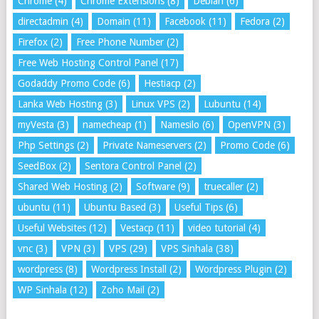
Chrome
(4)
Chrome Extensions
(8)
Debian
(6)
directadmin
(4)
Domain
(11)
Facebook
(11)
Fedora
(2)
Firefox
(2)
Free Phone Number
(2)
Free Web Hosting Control Panel
(17)
Godaddy Promo Code
(6)
Hestiacp
(2)
Lanka Web Hosting
(3)
Linux VPS
(2)
Lubuntu
(14)
myVesta
(3)
namecheap
(1)
Namesilo
(6)
OpenVPN
(3)
Php Settings
(2)
Private Nameservers
(2)
Promo Code
(6)
SeedBox
(2)
Sentora Control Panel
(2)
Shared Web Hosting
(2)
Software
(9)
truecaller
(2)
ubuntu
(11)
Ubuntu Based
(3)
Useful Tips
(6)
Useful Websites
(12)
Vestacp
(11)
video tutorial
(4)
vnc
(3)
VPN
(3)
VPS
(29)
VPS Sinhala
(38)
wordpress
(8)
Wordpress Install
(2)
Wordpress Plugin
(2)
WP Sinhala
(12)
Zoho Mail
(2)