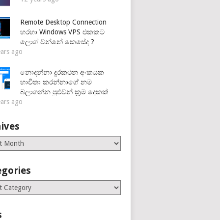
Remote Desktop Connection
හරහා Windows VPS එකකට
ලොග් වන්නේ කෙසේද ?
ears ago
නොදන්නා දුරකථන අංකයක
භාවිතා කරන්නාගේ නම
බලාගන්න පුළුවන් ක්‍රම දෙකක්
ears ago
ives
es
egories
ries
s