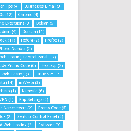
er Tips
(4)
Businesses E-mail
(3)
 Os
(12)
Chrome
(4)
e Extensions
(8)
Debian
(6)
tadmin
(4)
Domain
(11)
book
(11)
Fedora
(2)
Firefox
(2)
 Phone Number
(2)
Web Hosting Control Panel
(17)
ddy Promo Code
(6)
Hestiacp
(2)
a Web Hosting
(3)
Linux VPS
(2)
ntu
(14)
myVesta
(3)
cheap
(1)
Namesilo
(6)
VPN
(3)
Php Settings
(2)
te Nameservers
(2)
Promo Code
(6)
Box
(2)
Sentora Control Panel
(2)
ed Web Hosting
(2)
Software
(9)