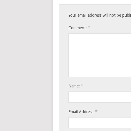
Your email address will not be publ
*
Comment:
*
Name:
*
Email Address: