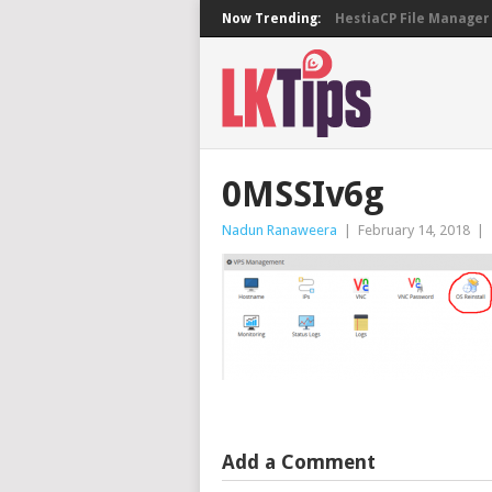
Now Trending:
HestiaCP File Manager 
0MSSIv6g
Nadun Ranaweera
|
February 14, 2018
|
Add a Comment