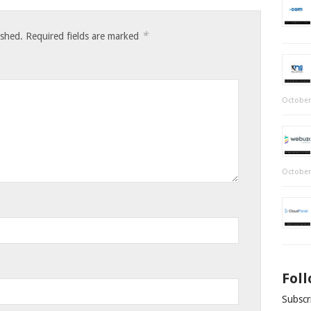
*
ished.
Required fields are marked
October
October
Fol
Subscri