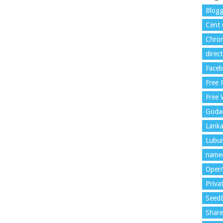
Blogg
Cent
Chrom
direc
Face
Free
Free 
Goda
Lank
Lubu
name
Open
Priva
Seed
Shar