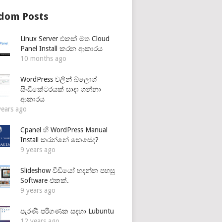
dom Posts
Linux Server එකක් මත Cloud
Panel Install කරන ආකාරය
10 months ago
WordPress වලින් බ්ලොග්
සිංඩිකේටරයක් සාදා ගන්නා
ආකාරය
years ago
Cpanel හි WordPress Manual
Install කරන්නේ කෙසේද?
9 years ago
Slideshow වීඩියෝ හදන්න පහසු
Software එකක්.
9 years ago
පැරණි පරිගණක සදහා Lubuntu
12 years ago