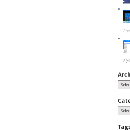
7 y
9 y
Arch
Archiv
Cat
Catego
Tag