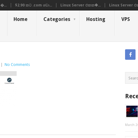
�...
$2.90 කට .com ඩො...
Linux Server එකක�...
Linux Server එ
Home
Categories
Hosting
VPS
|
No Comments
Rece
March 2