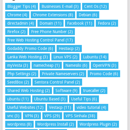
Blogger Tips
(4)
Businesses E-mail
(3)
Cent Os
(12)
Chrome
(4)
Chrome Extensions
(8)
Debian
(6)
directadmin
(4)
Domain
(11)
Facebook
(11)
Fedora
(2)
Firefox
(2)
Free Phone Number
(2)
Free Web Hosting Control Panel
(17)
Godaddy Promo Code
(6)
Hestiacp
(2)
Lanka Web Hosting
(3)
Linux VPS
(2)
Lubuntu
(14)
myVesta
(3)
namecheap
(1)
Namesilo
(6)
OpenVPN
(3)
Php Settings
(2)
Private Nameservers
(2)
Promo Code
(6)
SeedBox
(2)
Sentora Control Panel
(2)
Shared Web Hosting
(2)
Software
(9)
truecaller
(2)
ubuntu
(11)
Ubuntu Based
(3)
Useful Tips
(6)
Useful Websites
(12)
Vestacp
(11)
video tutorial
(4)
vnc
(3)
VPN
(3)
VPS
(29)
VPS Sinhala
(38)
wordpress
(8)
Wordpress Install
(2)
Wordpress Plugin
(2)