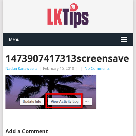
Menu
1473907417313screensave
Nadun Ranaweera
|
February 15, 2018
|
|
No Comments
Add a Comment