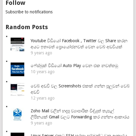
Follow
Subscribe to notifications
Random Posts
Youtube වීඩියෝ Facebook , Twitter වල Share කරන
අයට ඉතාමත් ප්‍රොයෝජනවත් වෙන වෙබ් අඩවියක්
9 years ago
ෆේස්බුක් වීඩියෝ Auto Play වෙන එක නවත්තමු
10 years ago
වෙබ් අඩවි වල Screenshots එකක් ගන්න පුලුවන් වෙබ්
අඩවි
12 years ago
Zoho Mail වලින් හදපු ව්‍යාපාරික විද්යුත් තැපැල්
ලිපිනයක් Gmail වලට Forwarding කර ගන්නා ආකාරය
9 years ago
Linux Server එකට SSH හරහා සම්බන්ධ වන ආකාරය