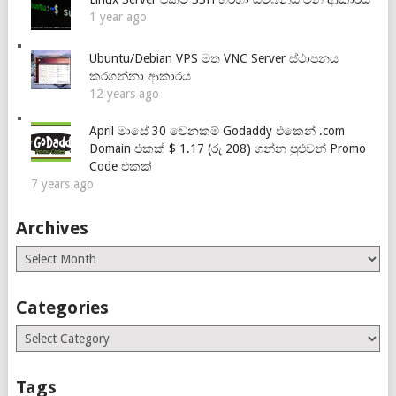
1 year ago
Ubuntu/Debian VPS මත VNC Server ස්ථාපනය
කරගන්නා ආකාරය
12 years ago
April මාසේ 30 වෙනකම් Godaddy එකෙන් .com
Domain එකක් $ 1.17 (රු 208) ගන්න පුළුවන් Promo
Code එකක්
7 years ago
Archives
Archives
Categories
Categories
Tags