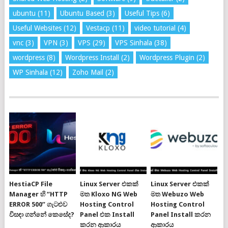
ubuntu
(11)
Ubuntu Based
(3)
Useful Tips
(6)
Useful Websites
(12)
Vestacp
(11)
video tutorial
(4)
vnc
(3)
VPN
(3)
VPS
(29)
VPS Sinhala
(38)
wordpress
(8)
Wordpress Install
(2)
Wordpress Plugin
(2)
WP Sinhala
(12)
Zoho Mail
(2)
HestiaCP File
Linux Server එකක්
Linux Server එකක්
Manager හි “HTTP
මත Kloxo NG Web
මත Webuzo Web
ERROR 500” ගැටළුව
Hosting Control
Hosting Control
විසඳා ගන්නේ කෙසේද?
Panel එක Install
Panel Install කරන
කරන ආකාරය
ආකාරය