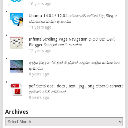
10 years ago
Ubuntu 14.04 / 12.04 මෙහෙයුම් පද්ධති වල Skype
ස්ථාපනය කරන ආකාරය
11 years ago
Infinite Scrolling Page Navigation ගැජට් එක ඔබේ
Blogger බ්ලොග් එකට දාගන්න
12 years ago
අක්‍රීය වුනු ෆේස් බුක් ගිණුමක් නැවත සක්‍රීය කරගන්නා
ආකාරය
8 years ago
pdf එකක් doc , docx , text , jpg , png එකකට convert
පුළුවන් වෙබ් අඩවියක්
9 years ago
Archives
Archives