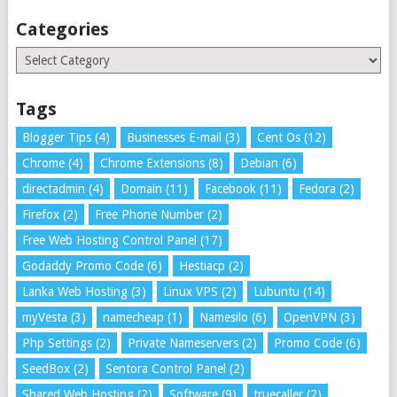
Categories
Categories
Tags
Blogger Tips
(4)
Businesses E-mail
(3)
Cent Os
(12)
Chrome
(4)
Chrome Extensions
(8)
Debian
(6)
directadmin
(4)
Domain
(11)
Facebook
(11)
Fedora
(2)
Firefox
(2)
Free Phone Number
(2)
Free Web Hosting Control Panel
(17)
Godaddy Promo Code
(6)
Hestiacp
(2)
Lanka Web Hosting
(3)
Linux VPS
(2)
Lubuntu
(14)
myVesta
(3)
namecheap
(1)
Namesilo
(6)
OpenVPN
(3)
Php Settings
(2)
Private Nameservers
(2)
Promo Code
(6)
SeedBox
(2)
Sentora Control Panel
(2)
Shared Web Hosting
(2)
Software
(9)
truecaller
(2)