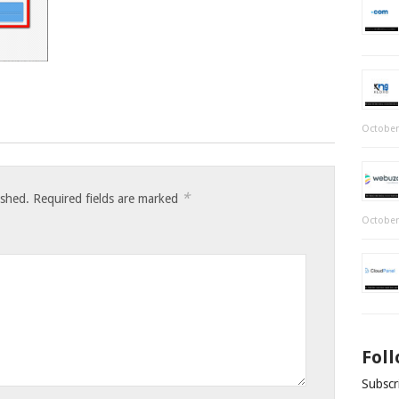
October
*
ished.
Required fields are marked
October
Fol
Subscri