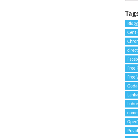
Tag
Blogg
Cent
Chrom
direc
Face
Free
Free 
Goda
Lank
Lubu
name
Open
Priva