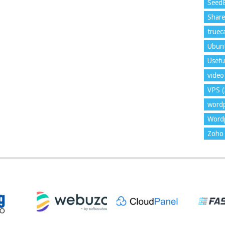
Seed
Shar
trueca
Ubun
Usefu
video 
VPS
(
word
Wordp
Zoho 