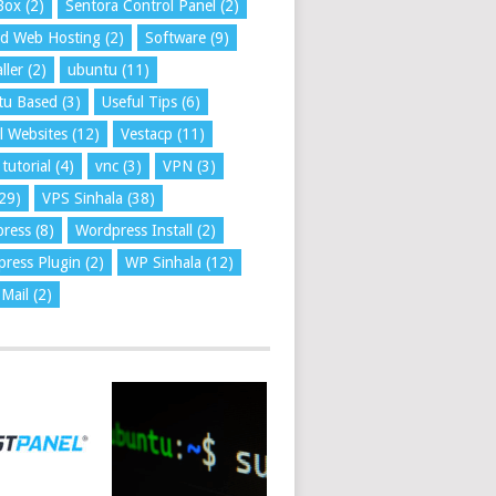
Box
(2)
Sentora Control Panel
(2)
ed Web Hosting
(2)
Software
(9)
ller
(2)
ubuntu
(11)
tu Based
(3)
Useful Tips
(6)
l Websites
(12)
Vestacp
(11)
tutorial
(4)
vnc
(3)
VPN
(3)
29)
VPS Sinhala
(38)
press
(8)
Wordpress Install
(2)
ress Plugin
(2)
WP Sinhala
(12)
Mail
(2)