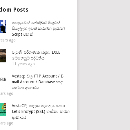
dom Posts
පහසුවෙන් ෆේස්බුක් මිතුරන්
සියල්ලම ඉවත් කරන්න පුළුවන්
Script එකක්.
years ago
පැරණි පරිගණක සදහා LXLE
මෙහෙයුම් පද්ධතිය
11 years ago
Vestacp වල FTP Account / E-
mail Account / Database සාදා
ගන්නා ආකාරය
ears ago
VestaCP, පාලක පැනලය සදහා
Let’s Encrypt (SSL) භාවිතා කරන
ආකාරය
ears ago