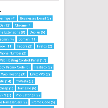
s
er Tips
(4)
Businesses E-mail
(3)
 Os
(12)
Chrome
(4)
e Extensions
(8)
Debian
(6)
tadmin
(4)
Domain
(11)
book
(11)
Fedora
(2)
Firefox
(2)
 Phone Number
(2)
Web Hosting Control Panel
(17)
ddy Promo Code
(6)
Hestiacp
(2)
a Web Hosting
(3)
Linux VPS
(2)
ntu
(14)
myVesta
(3)
cheap
(1)
Namesilo
(6)
VPN
(3)
Php Settings
(2)
te Nameservers
(2)
Promo Code
(6)