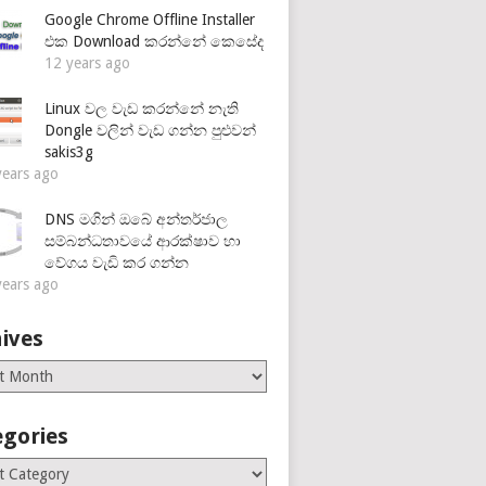
Google Chrome Offline Installer
එක Download කරන්නේ කෙසේද
12 years ago
Linux වල වැඩ කරන්නේ නැති
Dongle වලින් වැඩ ගන්න පුළුවන්
sakis3g
years ago
DNS මගින් ඔබේ අන්තර්ජාල
සම්බන්ධතාවයේ ආරක්ෂාව හා
වේගය වැඩි කර ගන්න
years ago
ives
es
egories
ries