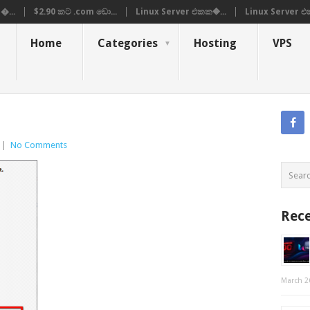
�...
$2.90 කට .com ඩො...
Linux Server එකක�...
Linux Server එ
Home
Categories
Hosting
VPS
|
No Comments
Rece
March 2