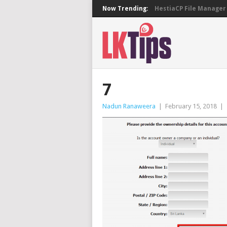
Now Trending:
HestiaCP File Manager 
7
Nadun Ranaweera
|
February 15, 2018
|