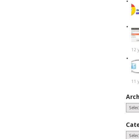
12 
11 
Arch
Archiv
Cat
Catego