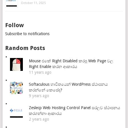
October 11, 2025
Follow
Subscribe to notifications
Random Posts
Mouse එකේ Right Disabled කරපු Web Page වල
Right Enable කරන ආකාරය
11 years ago
Softaculous භාවිතයෙන් WordPress ස්ථාපනය
කරන්නේ කෙසේද?
9 years ago
Zeslecp Web Hosting Control Panel සරලව ස්ථාපනය
කරගන්නා ආකාරය
2 years ago