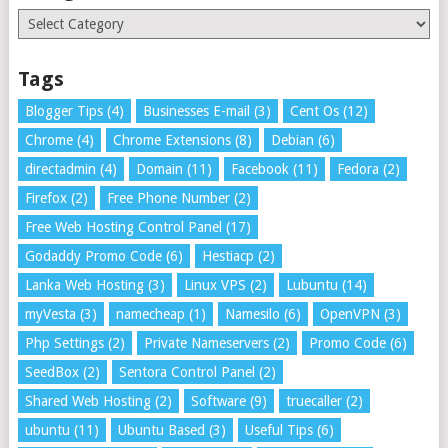
Categories
Tags
Blogger Tips
(4)
Businesses E-mail
(3)
Cent Os
(12)
Chrome
(4)
Chrome Extensions
(8)
Debian
(6)
directadmin
(4)
Domain
(11)
Facebook
(11)
Fedora
(2)
Firefox
(2)
Free Phone Number
(2)
Free Web Hosting Control Panel
(17)
Godaddy Promo Code
(6)
Hestiacp
(2)
Lanka Web Hosting
(3)
Linux VPS
(2)
Lubuntu
(14)
myVesta
(3)
namecheap
(1)
Namesilo
(6)
OpenVPN
(3)
Php Settings
(2)
Private Nameservers
(2)
Promo Code
(6)
SeedBox
(2)
Sentora Control Panel
(2)
Shared Web Hosting
(2)
Software
(9)
truecaller
(2)
ubuntu
(11)
Ubuntu Based
(3)
Useful Tips
(6)