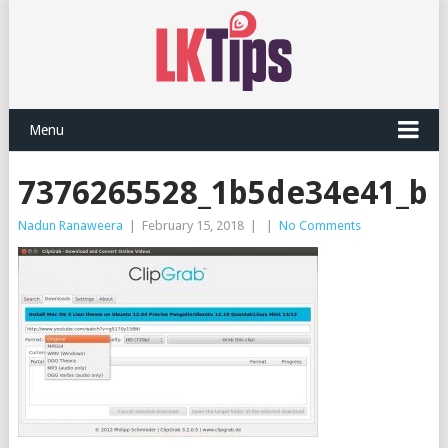
Menu
7376265528_1b5de34e41_b
Nadun Ranaweera
|
February 15, 2018
|
|
No Comments