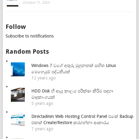
October 11, 2025
Follow
Subscribe to notifications
Random Posts
Windows 7 වගේ අතුරු මුහුනතක් සහිත Linux
මෙහෙයුම් පද්ධතියක්
12 years ago
HDD Disk හි ආයු කාලය පරීක්ෂා කිරීම සඳහා
මෘදුකාංගයක්
5 years ago
Directadmin Web Hosting Control Panel එකේ Backup
එකක් Create/Restore කරගන්නා ආකාරය
7 years ago