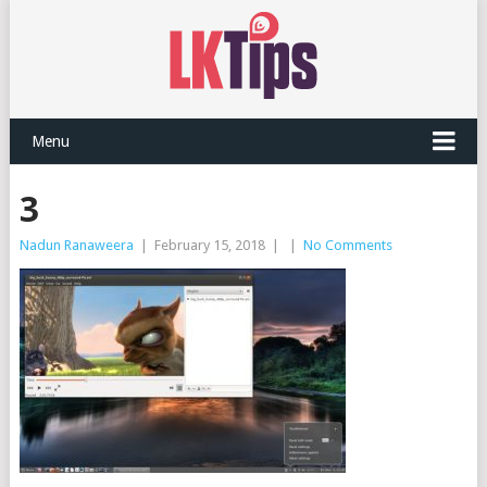
Menu
3
Nadun Ranaweera
|
February 15, 2018
|
|
No Comments