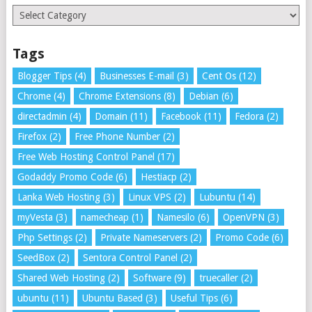
Categories
Tags
Blogger Tips
(4)
Businesses E-mail
(3)
Cent Os
(12)
Chrome
(4)
Chrome Extensions
(8)
Debian
(6)
directadmin
(4)
Domain
(11)
Facebook
(11)
Fedora
(2)
Firefox
(2)
Free Phone Number
(2)
Free Web Hosting Control Panel
(17)
Godaddy Promo Code
(6)
Hestiacp
(2)
Lanka Web Hosting
(3)
Linux VPS
(2)
Lubuntu
(14)
myVesta
(3)
namecheap
(1)
Namesilo
(6)
OpenVPN
(3)
Php Settings
(2)
Private Nameservers
(2)
Promo Code
(6)
SeedBox
(2)
Sentora Control Panel
(2)
Shared Web Hosting
(2)
Software
(9)
truecaller
(2)
ubuntu
(11)
Ubuntu Based
(3)
Useful Tips
(6)