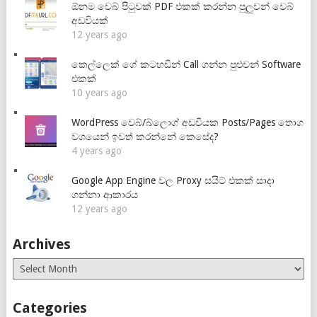
ඕනම වෙබ් පිටුවක් PDF එකක් කරන්න පුලුවන් වෙබ්
අඩවියක්
12 years ago
කෙල්ලෙක් ගේ කටහඩින් Call ගන්න පුළුවන් Software
එකක්
10 years ago
WordPress වෙබ්/බ්ලොග් අඩවියක Posts/Pages තොග
වශයෙන් ඉවත් කරන්නේ කෙසේද?
4 years ago
Google App Engine වල Proxy සයිට් එකක් සාදා
ගන්නා ආකාරය
12 years ago
Archives
Archives
Categories