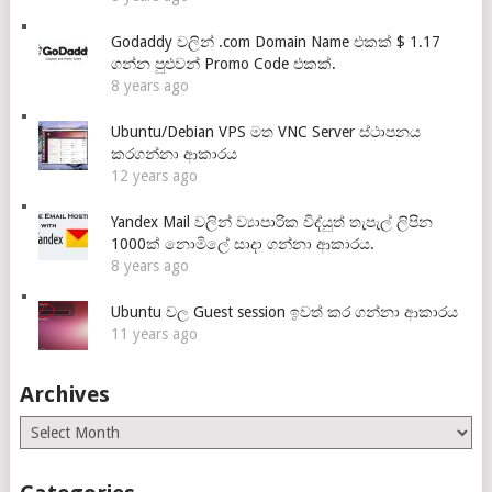
Godaddy වලින් .com Domain Name එකක් $ 1.17
ගන්න පුළුවන් Promo Code එකක්.
8 years ago
Ubuntu/Debian VPS මත VNC Server ස්ථාපනය
කරගන්නා ආකාරය
12 years ago
Yandex Mail වලින් ව්‍යාපාරික විද්යුත් තැපැල් ලිපින
1000ක් නොමිලේ සාදා ගන්නා ආකාරය.
8 years ago
Ubuntu වල Guest session ඉවත් කර ගන්නා ආකාරය
11 years ago
Archives
Archives