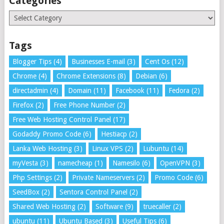
Categories
Categories
Tags
Blogger Tips
(4)
Businesses E-mail
(3)
Cent Os
(12)
Chrome
(4)
Chrome Extensions
(8)
Debian
(6)
directadmin
(4)
Domain
(11)
Facebook
(11)
Fedora
(2)
Firefox
(2)
Free Phone Number
(2)
Free Web Hosting Control Panel
(17)
Godaddy Promo Code
(6)
Hestiacp
(2)
Lanka Web Hosting
(3)
Linux VPS
(2)
Lubuntu
(14)
myVesta
(3)
namecheap
(1)
Namesilo
(6)
OpenVPN
(3)
Php Settings
(2)
Private Nameservers
(2)
Promo Code
(6)
SeedBox
(2)
Sentora Control Panel
(2)
Shared Web Hosting
(2)
Software
(9)
truecaller
(2)
ubuntu
(11)
Ubuntu Based
(3)
Useful Tips
(6)