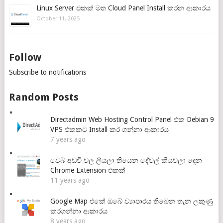
Linux Server එකක් මත Cloud Panel Install කරන ආකාරය
October 11, 2025
Follow
Subscribe to notifications
Random Posts
Directadmin Web Hosting Control Panel එක Debian 9
VPS එකකට Install කර ගන්නා ආකාරය
7 years ago
වෙබ් අඩවි වල ලියලා තියෙන දේවල් කියවලා දෙන
Chrome Extension එකක්
11 years ago
Google Map එකේ ඔබේ ව්‍යාපාරය තිබෙන තැන ලකුණු
කරගන්නා ආකාරය
8 years ago