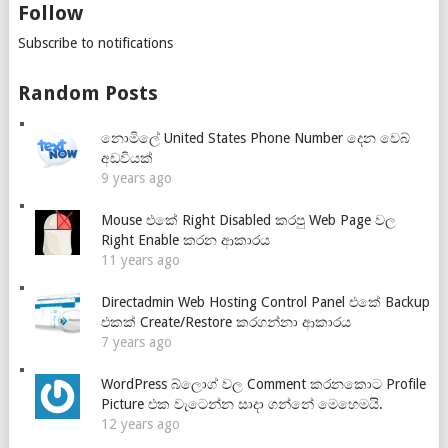
Follow
Subscribe to notifications
Random Posts
නොමිලේ United States Phone Number දෙන වෙබ්
අඩවියක්
9 years ago
Mouse එකේ Right Disabled කරපු Web Page වල
Right Enable කරන ආකාරය
11 years ago
Directadmin Web Hosting Control Panel එකේ Backup
එකක් Create/Restore කරගන්නා ආකාරය
7 years ago
WordPress බ්ලොග් වල Comment කරනකොට Profile
Picture එක වැටෙන්න සාදා ගන්නේ මෙහෙමයි.
12 years ago