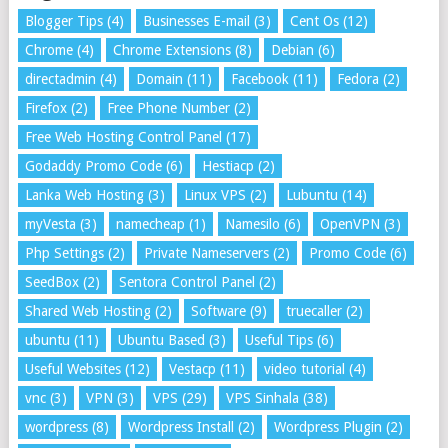
Blogger Tips
(4)
Businesses E-mail
(3)
Cent Os
(12)
Chrome
(4)
Chrome Extensions
(8)
Debian
(6)
directadmin
(4)
Domain
(11)
Facebook
(11)
Fedora
(2)
Firefox
(2)
Free Phone Number
(2)
Free Web Hosting Control Panel
(17)
Godaddy Promo Code
(6)
Hestiacp
(2)
Lanka Web Hosting
(3)
Linux VPS
(2)
Lubuntu
(14)
myVesta
(3)
namecheap
(1)
Namesilo
(6)
OpenVPN
(3)
Php Settings
(2)
Private Nameservers
(2)
Promo Code
(6)
SeedBox
(2)
Sentora Control Panel
(2)
Shared Web Hosting
(2)
Software
(9)
truecaller
(2)
ubuntu
(11)
Ubuntu Based
(3)
Useful Tips
(6)
Useful Websites
(12)
Vestacp
(11)
video tutorial
(4)
vnc
(3)
VPN
(3)
VPS
(29)
VPS Sinhala
(38)
wordpress
(8)
Wordpress Install
(2)
Wordpress Plugin
(2)