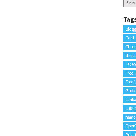
Catego
Tag
Blogg
Cent
Chrom
direc
Face
Free
Free 
Goda
Lank
Lubu
name
Open
Priva