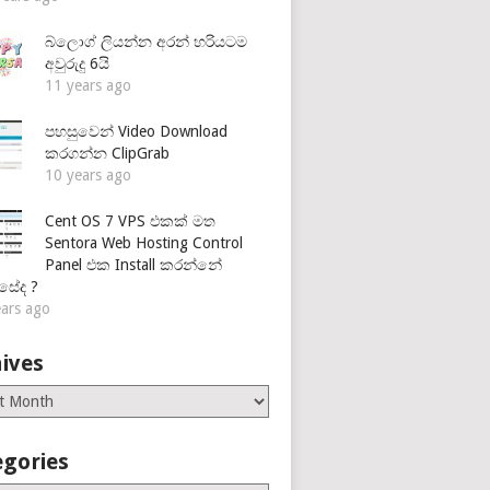
බ්ලොග් ලියන්න අරන් හරියටම
අවුරුදු 6යි
11 years ago
පහසුවෙන් Video Download
කරගන්න ClipGrab
10 years ago
Cent OS 7 VPS එකක් මත
Sentora Web Hosting Control
Panel එක Install කරන්නේ
සේද ?
ears ago
ives
es
egories