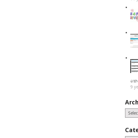
කෙ
9 y
Arch
Archiv
Cat