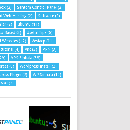
Box
(2)
Sentora Control Panel
(2)
ed Web Hosting
(2)
Software
(9)
ller
(2)
ubuntu
(11)
tu Based
(3)
Useful Tips
(6)
l Websites
(12)
Vestacp
(11)
tutorial
(4)
vnc
(3)
VPN
(3)
29)
VPS Sinhala
(38)
press
(8)
Wordpress Install
(2)
ress Plugin
(2)
WP Sinhala
(12)
Mail
(2)