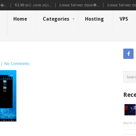
�...
$2.90 කට .com ඩො...
Linux Server එකක�...
Linux Server එ
Home
Categories
Hosting
VPS
|
No Comments
Rece
March 2