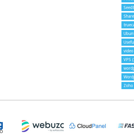
Seed
Shar
trueca
Ubun
Usefu
video 
VPS
(
word
Wordp
Zoho 