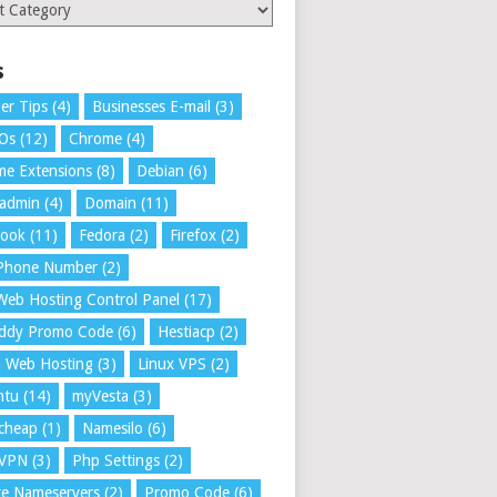
ries
s
er Tips
(4)
Businesses E-mail
(3)
 Os
(12)
Chrome
(4)
e Extensions
(8)
Debian
(6)
tadmin
(4)
Domain
(11)
book
(11)
Fedora
(2)
Firefox
(2)
 Phone Number
(2)
Web Hosting Control Panel
(17)
ddy Promo Code
(6)
Hestiacp
(2)
a Web Hosting
(3)
Linux VPS
(2)
ntu
(14)
myVesta
(3)
cheap
(1)
Namesilo
(6)
VPN
(3)
Php Settings
(2)
te Nameservers
(2)
Promo Code
(6)