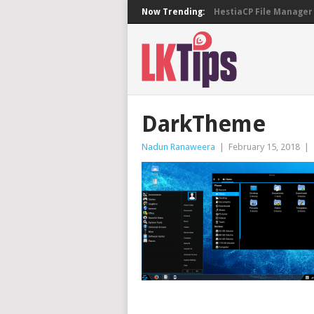
Now Trending:
HestiaCP File Manager 
DarkTheme
Nadun Ranaweera
|
February 15, 2018
|