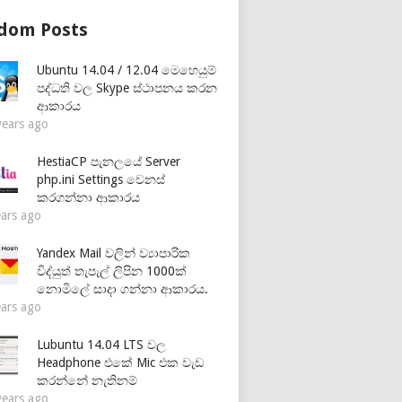
dom Posts
Ubuntu 14.04 / 12.04 මෙහෙයුම්
පද්ධති වල Skype ස්ථාපනය කරන
ආකාරය
years ago
HestiaCP පැනලයේ Server
php.ini Settings වෙනස්
කරගන්නා ආකාරය
ears ago
Yandex Mail වලින් ව්‍යාපාරික
විද්යුත් තැපැල් ලිපින 1000ක්
නොමිලේ සාදා ගන්නා ආකාරය.
ears ago
Lubuntu 14.04 LTS වල
Headphone එකේ Mic එක වැඩ
කරන්නේ නැතිනම්
years ago