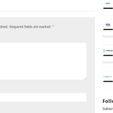
*
ished.
Required fields are marked
October
October
Fol
Subscri