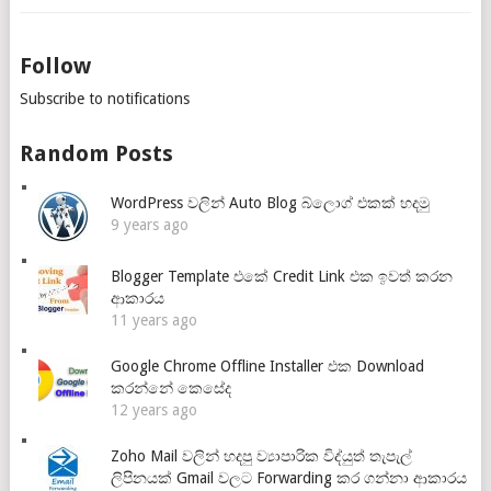
Follow
Subscribe to notifications
Random Posts
WordPress වලින් Auto Blog බ්ලොග් එකක් හදමු
9 years ago
Blogger Template එකේ Credit Link එක ඉවත් කරන
ආකාරය
11 years ago
Google Chrome Offline Installer එක Download
කරන්නේ කෙසේද
12 years ago
Zoho Mail වලින් හදපු ව්‍යාපාරික විද්යුත් තැපැල්
ලිපිනයක් Gmail වලට Forwarding කර ගන්නා ආකාරය