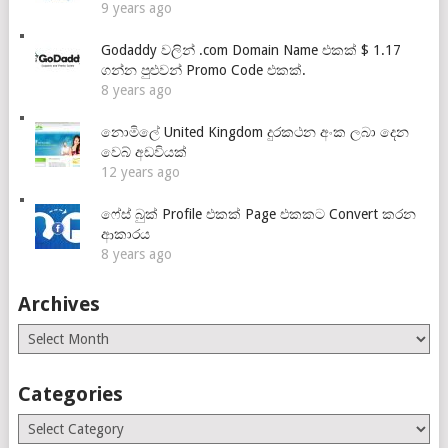
9 years ago
Godaddy වලින් .com Domain Name එකක් $ 1.17
ගන්න පුළුවන් Promo Code එකක්.
8 years ago
නොමිලේ United Kingdom දුරකථන අංක ලබා දෙන
වෙබ් අඩවියක්
12 years ago
ෆේස් බුක් Profile එකක් Page එකකට Convert කරන
ආකාරය
8 years ago
Archives
Archives
Categories
Categories