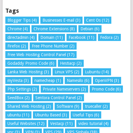
Tags
Blogger Tips
(4)
Businesses E-mail
(3)
Cent Os
(12)
Chrome
(4)
Chrome Extensions
(8)
Debian
(6)
directadmin
(4)
Domain
(11)
Facebook
(11)
Fedora
(2)
Firefox
(2)
Free Phone Number
(2)
Free Web Hosting Control Panel
(17)
Godaddy Promo Code
(6)
Hestiacp
(2)
Lanka Web Hosting
(3)
Linux VPS
(2)
Lubuntu
(14)
myVesta
(3)
namecheap
(1)
Namesilo
(6)
OpenVPN
(3)
Php Settings
(2)
Private Nameservers
(2)
Promo Code
(6)
SeedBox
(2)
Sentora Control Panel
(2)
Shared Web Hosting
(2)
Software
(9)
truecaller
(2)
ubuntu
(11)
Ubuntu Based
(3)
Useful Tips
(6)
Useful Websites
(12)
Vestacp
(11)
video tutorial
(4)
vnc
(3)
VPN
(3)
VPS
(29)
VPS Sinhala
(38)