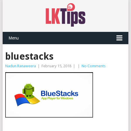
Menu
bluestacks
Nadun Ranaweera
|
February 15, 2018
|
|
No Comments