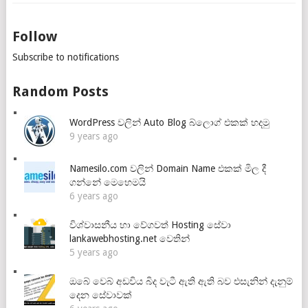
Follow
Subscribe to notifications
Random Posts
WordPress වලින් Auto Blog බ්ලොග් එකක් හදමු
9 years ago
Namesilo.com වලින් Domain Name එකක් මිල දී
ගන්නේ මෙහෙමයි
6 years ago
විශ්වාසනීය හා වේගවත් Hosting සේවා
lankawebhosting.net වෙතින්
5 years ago
ඔබේ වෙබ් අඩවිය බිද වැටී ඇති ඇති බව එසැනින් දැනුම්
දෙන සේවාවක්