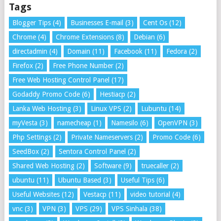
Tags
Blogger Tips
(4)
Businesses E-mail
(3)
Cent Os
(12)
Chrome
(4)
Chrome Extensions
(8)
Debian
(6)
directadmin
(4)
Domain
(11)
Facebook
(11)
Fedora
(2)
Firefox
(2)
Free Phone Number
(2)
Free Web Hosting Control Panel
(17)
Godaddy Promo Code
(6)
Hestiacp
(2)
Lanka Web Hosting
(3)
Linux VPS
(2)
Lubuntu
(14)
myVesta
(3)
namecheap
(1)
Namesilo
(6)
OpenVPN
(3)
Php Settings
(2)
Private Nameservers
(2)
Promo Code
(6)
SeedBox
(2)
Sentora Control Panel
(2)
Shared Web Hosting
(2)
Software
(9)
truecaller
(2)
ubuntu
(11)
Ubuntu Based
(3)
Useful Tips
(6)
Useful Websites
(12)
Vestacp
(11)
video tutorial
(4)
vnc
(3)
VPN
(3)
VPS
(29)
VPS Sinhala
(38)