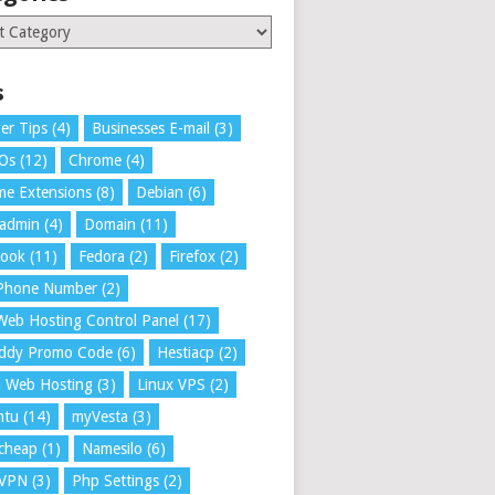
ries
s
er Tips
(4)
Businesses E-mail
(3)
 Os
(12)
Chrome
(4)
e Extensions
(8)
Debian
(6)
tadmin
(4)
Domain
(11)
book
(11)
Fedora
(2)
Firefox
(2)
 Phone Number
(2)
Web Hosting Control Panel
(17)
ddy Promo Code
(6)
Hestiacp
(2)
a Web Hosting
(3)
Linux VPS
(2)
ntu
(14)
myVesta
(3)
cheap
(1)
Namesilo
(6)
VPN
(3)
Php Settings
(2)