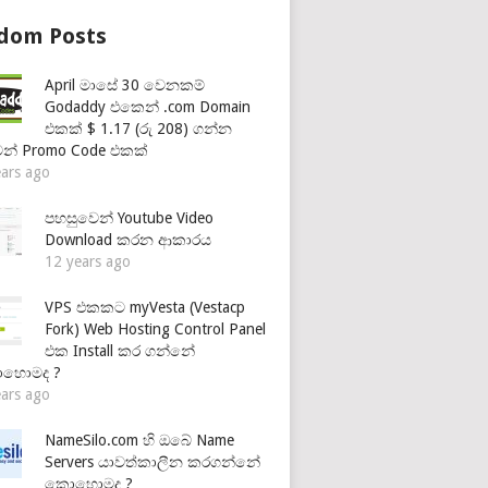
dom Posts
April මාසේ 30 වෙනකම්
Godaddy එකෙන් .com Domain
එකක් $ 1.17 (රු 208) ගන්න
ුවන් Promo Code එකක්
ears ago
පහසුවෙන් Youtube Video
Download කරන ආකාරය
12 years ago
VPS එකකට myVesta (Vestacp
Fork) Web Hosting Control Panel
එක Install කර ගන්නේ
හොමද ?
ears ago
NameSilo.com හි ඔබේ Name
Servers යාවත්කාලීන කරගන්නේ
කොහොමද ?