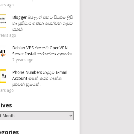
ears ago
Blogger බ්ලොග් එකට සියළුම ලිපි
හා ප්‍රතිචාර ගණන පෙන්වන ගැජට්
එකක්
years ago
Debian VPS එකකට OpenVPN
Server Install කරගන්නා ආකාරය
7 years ago
Phone Numbers නැතුව E-mail
Account ඕනේ තරම් හදන්න
පුළුවන් ක්‍රමයක්.
ears ago
ives
es
egories