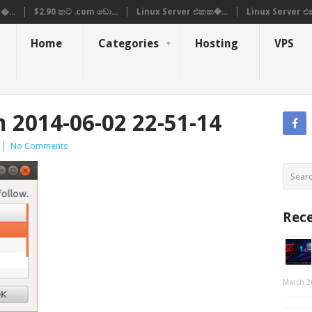
�...
$2.90 කට .com ඩො...
Linux Server එකක�...
Linux Server එ
Home
Categories
Hosting
VPS
 2014-06-02 22-51-14
|
No Comments
Rece
March 2