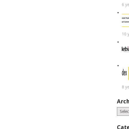
6 y
10 
8 y
Arch
Archiv
Cat