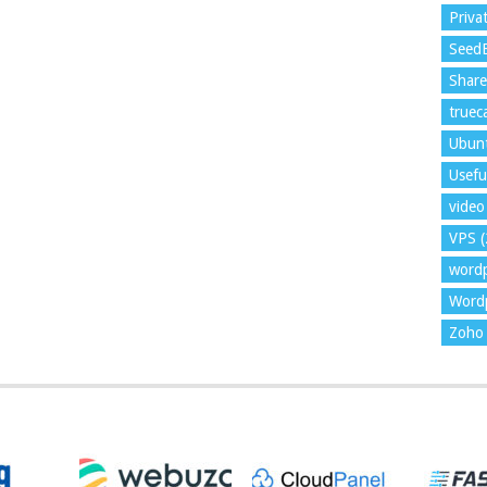
Priva
Seed
Shar
trueca
Ubun
Usefu
video 
VPS
(
word
Wordp
Zoho 