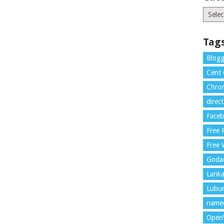
Catego
Tag
Blogg
Cent
Chrom
direc
Face
Free
Free 
Goda
Lank
Lubu
name
Open