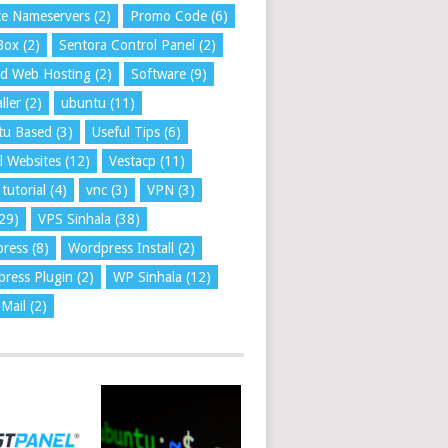
te Nameservers
(2)
Promo Code
(6)
Box
(2)
Sentora Control Panel
(2)
ed Web Hosting
(2)
Software
(9)
ller
(2)
ubuntu
(11)
tu Based
(3)
Useful Tips
(6)
l Websites
(12)
Vestacp
(11)
tutorial
(4)
vnc
(3)
VPN
(3)
29)
VPS Sinhala
(38)
press
(8)
Wordpress Install
(2)
ress Plugin
(2)
WP Sinhala
(12)
Mail
(2)