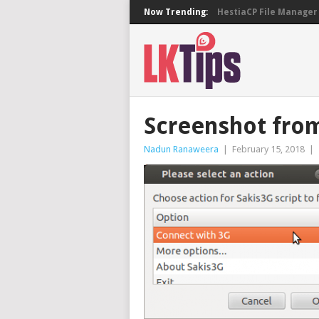
Now Trending:
HestiaCP File Manager 
Screenshot from
Nadun Ranaweera
|
February 15, 2018
|