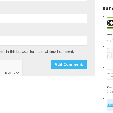
Ran
පුළ
7 y
te in this browser for the next time I comment.
කො
6 y