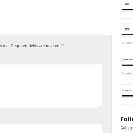
October
*
ished.
Required fields are marked
October
Fol
Subscri