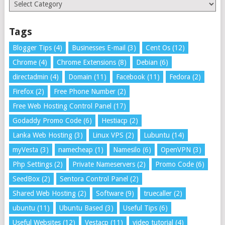
Categories
Tags
Blogger Tips
(4)
Businesses E-mail
(3)
Cent Os
(12)
Chrome
(4)
Chrome Extensions
(8)
Debian
(6)
directadmin
(4)
Domain
(11)
Facebook
(11)
Fedora
(2)
Firefox
(2)
Free Phone Number
(2)
Free Web Hosting Control Panel
(17)
Godaddy Promo Code
(6)
Hestiacp
(2)
Lanka Web Hosting
(3)
Linux VPS
(2)
Lubuntu
(14)
myVesta
(3)
namecheap
(1)
Namesilo
(6)
OpenVPN
(3)
Php Settings
(2)
Private Nameservers
(2)
Promo Code
(6)
SeedBox
(2)
Sentora Control Panel
(2)
Shared Web Hosting
(2)
Software
(9)
truecaller
(2)
ubuntu
(11)
Ubuntu Based
(3)
Useful Tips
(6)
Useful Websites
(12)
Vestacp
(11)
video tutorial
(4)