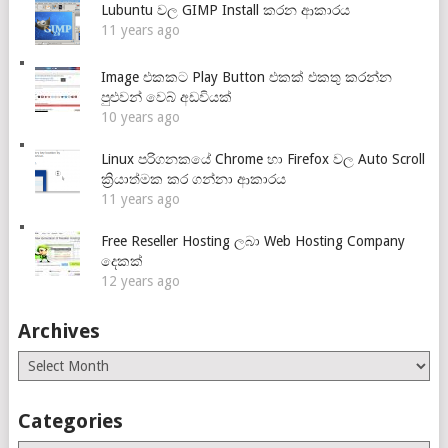
Lubuntu වල GIMP Install කරන ආකාරය
11 years ago
Image එකකට Play Button එකක් එකතු කරන්න
පුළුවන් වෙබ් අඩවියක්
10 years ago
Linux පරිගනකයේ Chrome හා Firefox වල Auto Scroll
ක්‍රියාත්මක කර ගන්නා ආකාරය
11 years ago
Free Reseller Hosting ලබා Web Hosting Company
දෙකක්
12 years ago
Archives
Archives
Categories