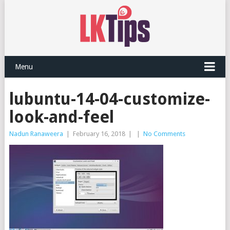
Menu
lubuntu-14-04-customize-
look-and-feel
Nadun Ranaweera
|
February 16, 2018
|
|
No Comments